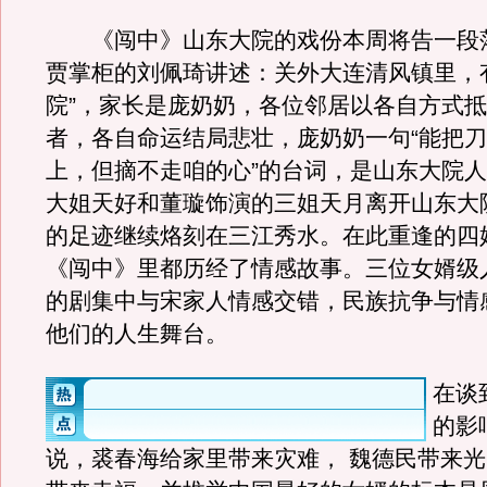
《闯中》山东大院的戏份本周将告一段
贾掌柜的刘佩琦讲述：关外大连清风镇里，
院”，家长是庞奶奶，各位邻居以各自方式
者，各自命运结局悲壮，庞奶奶一句“能把
上，但摘不走咱的心”的台词，是山东大院
大姐天好和董璇饰演的三姐天月离开山东大
的足迹继续烙刻在三江秀水。在此重逢的四
《闯中》里都历经了情感故事。三位女婿级
的剧集中与宋家人情感交错，民族抗争与情
他们的人生舞台。
在谈
的影
说，裘春海给家里带来灾难， 魏德民带来光