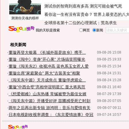
测试你的智商到底有多高 测完可能会被气死
看你这一生有没有富贵命？
世界上最变态的八
测测你灵魂的模样
全球排名第十二位的心理测试：荒岛求生
我的天职是搜索
网页
新闻
相关新闻
·
董璇再登大银幕 《长城外面是故乡》携手...
09-08-26 15:08
·
董璇《闯中》变身"开心果" 片场搞笑照曝光
09-08-25 19:33
·
董璇《闯关东2》收视冲高 蓝色系玉女惹人爱
09-08-25 15:34
·
董璇出席"家庭聚会" 两大"古装美女"相聚
09-08-24 15:31
·
《闯关东中篇》天月成焦点 董璇俘虏观众...
09-08-24 15:28
·
董璇"中西合璧"亮相华谊明星汇 显大将风范
09-08-21 16:40
·
《想爱都难》山东热播 常铖被赞为最佳女婿
08-07-29 17:39
·
《闯关东中篇》开播受好评 苗圃感受死亡时刻
09-08-20 07:05
·
两年之后再出新专辑 游鸿明：音乐与爱情有关
09-08-07 09:11
·
日本电视剧收视率调查：《东京爱情故事》夺冠
09-07-24 10:57