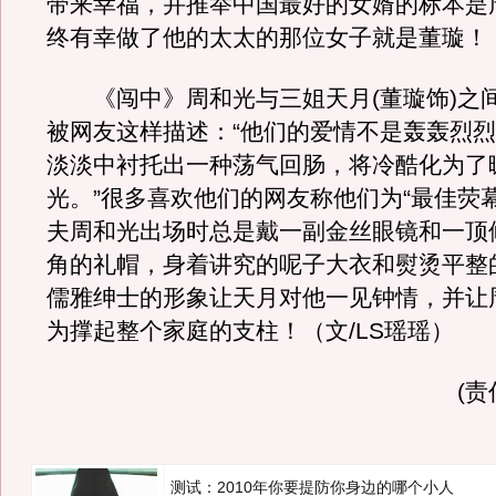
带来幸福，并推举中国最好的女婿的标本是
终有幸做了他的太太的那位女子就是董璇！
《闯中》周和光与三姐天月(董璇饰)之
被网友这样描述：“他们的爱情不是轰轰烈
淡淡中衬托出一种荡气回肠，将冷酷化为了
光。”很多喜欢他们的网友称他们为“最佳荧幕
夫周和光出场时总是戴一副金丝眼镜和一顶
角的礼帽，身着讲究的呢子大衣和熨烫平整
儒雅绅士的形象让天月对他一见钟情，并让
为撑起整个家庭的支柱！（文/LS瑶瑶）
(
测试：2010年你要提防你身边的哪个小人