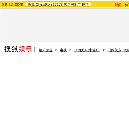
搜狐
ChinaRen
17173
焦点房地产
搜狗
新闻
-
体
娱乐频道
>
电视
>
《闯关东(中篇)》
>
《闯关东(中篇