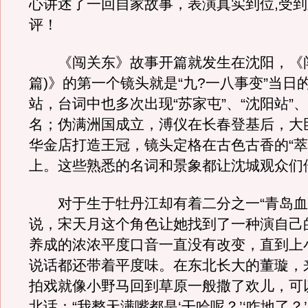
心讲述了一回自家故事，表演真实到位,受
评！
《闯关东》故事开篇就发生在沈阳，《闯
篇)》的第一个镜头就是“九?一八事变”当日
站，台词中也多次出现“苏家屯”、“沈阳站”、
名；伪满洲国成立，溥仪在长春登基后，大
华金店打造王冠，镜头定格在古色古香的“萃
上。这些熟悉的名词和景象都让沈城观众们
对于生于牡丹江却有着二分之一“青岛血
说，宋天月这个角色让她找到了一种演自己
养成的浓浓平度口音一直没有改变，直到上
说话都还带着平度味。在东北长大的董璇，
拍戏就像小野马回到草原一般撒了欢儿，可
北话：“我整天满嘴都是‘干哈呢？’‘咋地了？