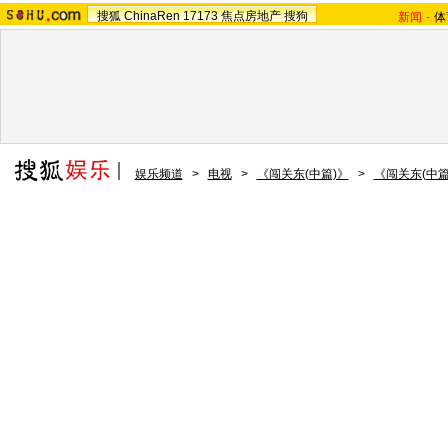
搜狐
ChinaRen
17173
焦点房地产
搜狗
新闻
-
体
娱乐频道
>
电视
>
《闯关东(中篇)》
>
《闯关东(中篇