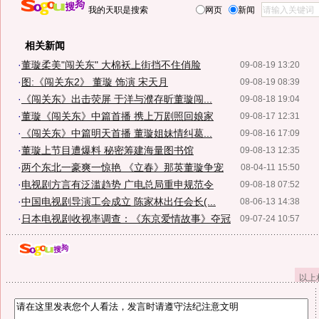
我的天职是搜索
网页
新闻
相关新闻
·
董璇柔美"闯关东" 大棉袄上街挡不住俏脸
09-08-19 13:20
·
图:《闯关东2》 董璇 饰演 宋天月
09-08-19 08:39
·
《闯关东》出击荧屏 于洋与濮存昕董璇闯...
09-08-18 19:04
·
董璇《闯关东》中篇首播 携上万剧照回娘家
09-08-17 12:31
·
《闯关东》中篇明天首播 董璇姐妹情纠葛...
09-08-16 17:09
·
董璇上节目遭爆料 秘密筹建海量图书馆
09-08-13 12:35
·
两个东北一豪爽一惊艳 《立春》那英董璇争宠
08-04-11 15:50
·
电视剧方言有泛滥趋势 广电总局重申规范令
09-08-18 07:52
·
中国电视剧导演工会成立 陈家林出任会长(...
08-06-13 14:38
·
日本电视剧收视率调查：《东京爱情故事》夺冠
09-07-24 10:57
以上