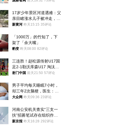
就别看
观察者网
前天18:32
73评论
17岁少年景区河道遇难：父
亲目睹涨水儿子被冲走，当
地排除上游泄洪，家属盼厘
新黄河
昨天15:15
35评论
清责任
「1000万」的竹知了，下
架了「余大嘴」
豹变
昨天08:00
82评论
三连胜！赵松源传射U17国
足2-1勒沃库森U17 淘汰赛
将战河床
射门中国
前天21:50
57评论
男子平均每天睡眠7小时，
却三年2次脑梗，医生：这
样睡觉更伤身
大众网
昨天09:36
23评论
河南公安机关查实“三支一
扶”招募笔试存在组织作弊
犯罪行为
新京报
昨天16:28
292评论