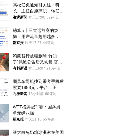
高校任免通知引关注：科
长、主任自愿辞职，转任思
政辅导员
澎湃新闻
昨天17:00
32评论
鲸算π丨三大运营商的烦
恼：用户流量越用越多，收
入却越来越少
新京报
昨天17:27
44评论
鸿蒙智行被曝删除“竹知
了”风波公告后又恢复 官媒
曾力挺：劝华为要大度的，
有料新语
昨天16:07
216评论
你们适不适合？
顺风车司机找到乘客手机后
索要1888元，平台：正和
司机沟通协商
九派新闻
13小时前
60评论
WTT横滨冠军赛：国乒男
单无缘八强
新京报
昨天21:16
65评论
继大白兔奶糖冰淇淋在美国