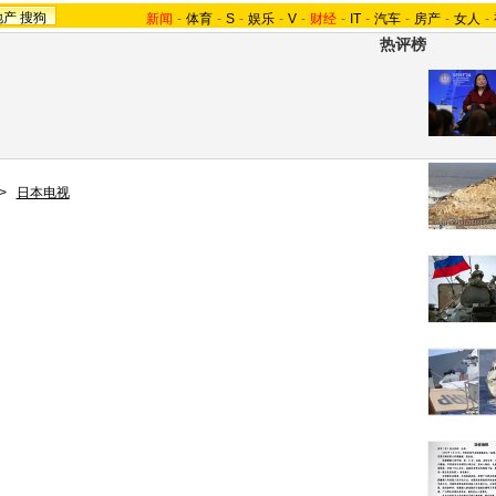
地产
搜狗
新闻
-
体育
-
S
-
娱乐
-
V
-
财经
-
IT
-
汽车
-
房产
-
女人
-
热评榜
>
日本电视