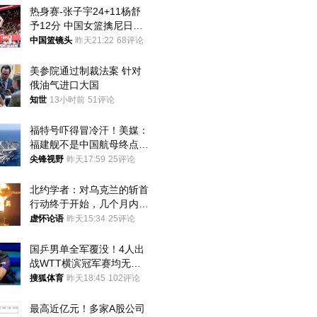
热身赛-张子宇24+11杨舒
予12分 中国女篮擒尼日利
亚
中国篮镜头
昨天21:22
68评论
美参院通过制裁法案 针对
俄油气进口大国
知世
13小时前
51评论
福特号吓得冒冷汗！美媒：
福建舰不是中国航母终点，
而是新起点！
尖锋视野
昨天17:59
25评论
北约学者：对乌克兰的斩首
行动终于开始，几个月内乌
将投降
虚怀论语
昨天15:34
25评论
国乒男单全军覆没！4人出
战WTT横滨冠军赛均无缘
八强
搜狐体育
昨天18:45
102评论
最高近亿元！多家A股公司