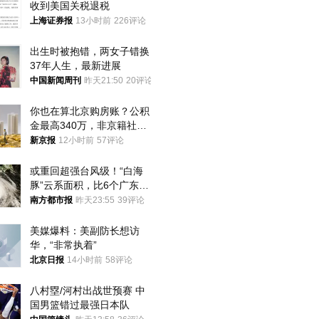
收到美国关税退税
上海证券报
13小时前
226评论
出生时被抱错，两女子错换
37年人生，最新进展
中国新闻周刊
昨天21:50
20评论
你也在算北京购房账？公积
金最高340万，非京籍社保
1年
新京报
12小时前
57评论
或重回超强台风级！“白海
豚”云系面积，比6个广东还
大！深圳官方：注意这件事
南方都市报
昨天23:55
39评论
美媒爆料：美副防长想访
华，“非常执着”
北京日报
14小时前
58评论
八村塁/河村出战世预赛 中
国男篮错过最强日本队