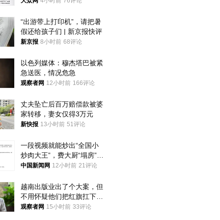
获
大众网
4小时前
76评论
“出游带上打印机”，请把暑
假还给孩子们 | 新京报快评
新京报
8小时前
68评论
以色列媒体：穆杰塔巴被紧
急送医，情况危急
观察者网
12小时前
166评论
丈夫坠亡后百万赔偿款被婆
家转移，妻女仅得3万元
新快报
13小时前
51评论
一段视频就能炒出“全国小
炒肉大王”，费大厨“塌房”了
吗？
中国新闻网
12小时前
21评论
越南出版业出了个大案，但
不用怀疑他们把红旗扛下去
的决心
观察者网
15小时前
33评论