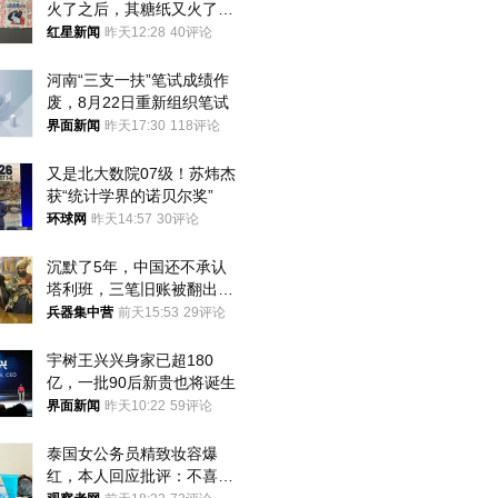
火了之后，其糖纸又火了！
海外博主盛赞：平面设计经
红星新闻
昨天12:28
40评论
典之作
河南“三支一扶”笔试成绩作
废，8月22日重新组织笔试
界面新闻
昨天17:30
118评论
又是北大数院07级！苏炜杰
获“统计学界的诺贝尔奖”
环球网
昨天14:57
30评论
沉默了5年，中国还不承认
塔利班，三笔旧账被翻出，
最大风险出现
兵器集中营
前天15:53
29评论
宇树王兴兴身家已超180
亿，一批90后新贵也将诞生
界面新闻
昨天10:22
59评论
泰国女公务员精致妆容爆
红，本人回应批评：不喜欢