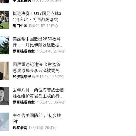
中国篮镜头
昨天13:58
36评论
挺进决赛！U17国足点球3-
1河床U17 将再战阿森纳
射门中国
昨天21:57
70评论
美媒帮中国数出2850枚导
弹，一对比伊朗这组数据，
发现出大事了
罗富强观察室
昨天14:48
27评论
因严重违纪违法 金融监管
总局原局长李云泽被罢免全
国人大代表
经济观察报
昨天16:24
112评论
去年八月，两位海警战士牺
牲在维护黄岩岛主权的行动
中
罗富强观察室
昨天14:55
86评论
中企告美国防部，“初步胜
利”
观察者网
14小时前
29评论