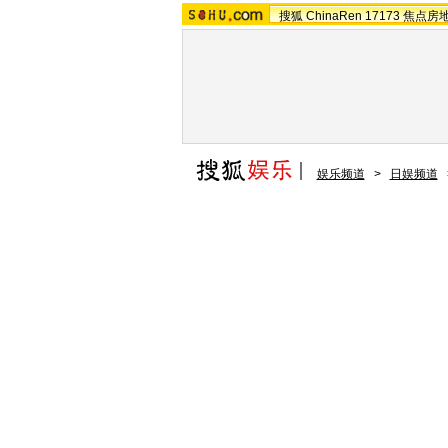
搜狐
ChinaRen
17173
焦点房
娱乐频道
>
日娱频道