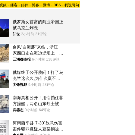
视频
-
播客
-
邮件
-
博客
-
微博
-
BBS
-
我说两句
俄罗斯女首富的商业帝国正
被乌克兰炸毁
知世
2小时前
31评论
台风“白海豚”来临，浙江一
家四口走在海边堤坝上，其
中9岁男孩被巨浪卷入海
三湘都市报
6小时前
138评论
中，搜救仍在进行
俄媒终于公开质问！打了乌
克兰这么久,为什么赢不了?
答案令人沉默
尖锋视野
9小时前
23评论
南海真相公开！用命挡住菲
方撞船，两名山东烈士被授
武警最高荣誉
兵器志
9小时前
64评论
河南西平县“7·30”故意伤害
案件犯罪嫌疑人夏某钢被抓