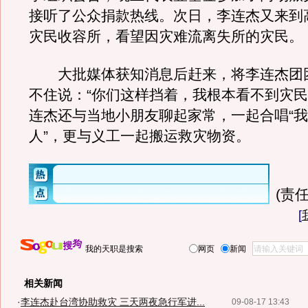
接听了公众捐款热线。次日，李连杰又来到
灾民收容所，看望因灾难流离失所的灾民。
大批媒体获知消息后赶来，将李连杰团
不住说：“你们这样挡着，我根本看不到灾民
连杰还与当地小朋友聊起家常，一起合唱“
人”，更与义工一起搬运救灾物资。
(责任
[
我的天职是搜索
网页
新闻
相关新闻
·
李连杰赴台湾协助救灾 三天两夜急行军进...
09-08-17 13:43