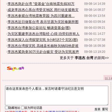
·
李连杰急赴台湾 "壹基金"台南地震先捐30万
09-08-14 14:39
·
成龙李连杰心系台湾受灾地区 用行动支援救灾
09-08-14 08:37
·
李连杰参观台湾地震教育园 为四川重建准...
08-06-04 13:54
·
李连杰近日做客台湾 表示甘愿为灾区修厕所图
08-06-03 09:34
·
李连杰台湾参加公益论坛 畅谈壹基金(图)
08-06-03 09:21
·
为灾区重建李连杰台湾取经 心得:功劳归所有人
08-06-01 14:27
·
李连杰深入台湾探望灾民 9小时访7个灾区(图)
09-08-17 07:38
·
李连杰台湾探灾民 高雄县长杨秋兴纳闷他是谁
09-08-16 09:36
·
李连杰紧急拿30万元赴台赈灾 受访为灾民发声
09-08-13 19:20
更多关于
李连杰 台湾
的新闻>>
以上
隐藏地址
设为辩论话题