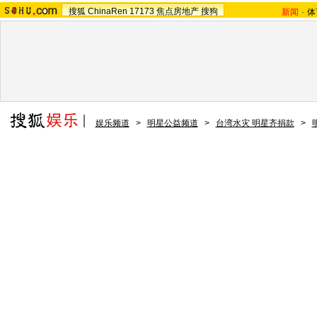
搜狐
ChinaRen
17173
焦点房地产
搜狗
新闻
-
体
娱乐频道
>
明星公益频道
>
台湾水灾 明星齐捐款
>