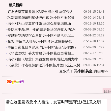
相关新闻
·
好友透露英皇欲砸1亿挖走冯小刚 华谊否认
09-08-15 08:43
·
巩新亮曝华谊明星炒股内幕 冯小刚亏损90%
09-05-14 08:41
·
冯小刚为山寨葛优征婚 华谊众星集结捧场
08-12-10 12:16
·
专访王中磊:冯小刚的票房是华谊总收入的1/4
08-03-20 08:16
·
安以轩签约华谊众星贺 冯小刚不满活动纰...
08-01-22 08:19
·
花絮:华谊艺人捧场冯小刚 李冰冰耀眼抢镜
07-12-18 17:52
·
华谊当家花旦李冰冰 与冯小刚"密谋"合作(图)
07-09-29 07:22
·
《非诚勿扰》盛大首映 冯小刚葛优自曝相...
08-12-17 07:35
·
冯小刚拍《地震》为钱发愁 徐帆贡献片酬力撑
09-07-29 07:35
·
《余震》作者张翎解读冯小刚新片凭什么让人哭
09-03-16 15:04
更多关于
冯小刚 英皇
的新闻>>
以上