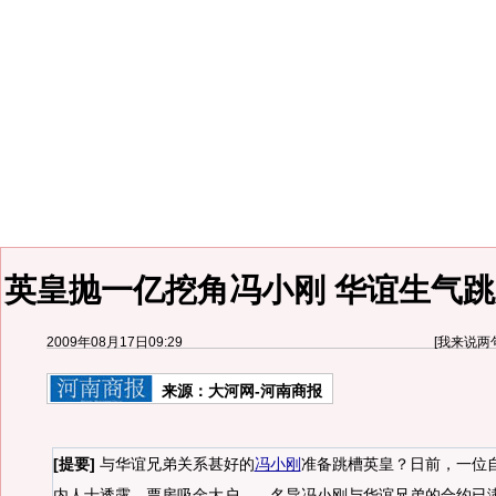
英皇抛一亿挖角冯小刚 华谊生气跳
2009年08月17日09:29
[
我来说两
来源：
大河网-河南商报
[提要]
与华谊兄弟关系甚好的
冯小刚
准备跳槽英皇？日前，一位
内人士透露，票房吸金大户——名导冯小刚与华谊兄弟的合约已