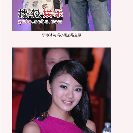
李冰冰与冯小刚热络交谈