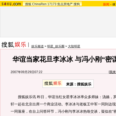
搜狐
ChinaRen
17173
焦点房地产
搜狗
新闻
-
体
娱乐频道
>
明星_娱乐圈
>
大陆明星
华谊当家花旦李冰冰 与冯小刚“密谋
2007年09月29日07:22
[
我来
来源：搜狐娱乐
搜狐娱乐讯 昨日，华谊当红女星李冰冰率众多师妹：汤嬿，罗
轩一起在北京出席一个商业活动。李冰冰与老板王中军一同到达现
一同落座，在台上问答环节，冯小刚与李冰冰热络交谈，疑似在“密