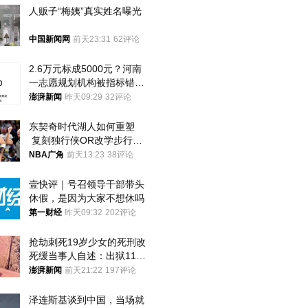
人贩子“梅姨”真实姓名曝光
中国新闻网
前天23:31
62评论
2.6万元标成5000元？河南
一志愿规划机构被指标错学
费致考生复读
澎湃新闻
昨天09:29
32评论
东契奇时代湖人如何重塑
 复刻独行侠OR改学步行
者？
NBA广角
前天13:23
38评论
壹快评｜号召领导干部带头
休假，是因为大家不想休吗
第一财经
昨天09:32
202评论
抢劫刺死19岁少女的死刑改
死缓当事人自述：出狱11年
间始终刻意躲避被害人家属
澎湃新闻
前天21:22
197评论
泽连斯基谈到中国，当场就