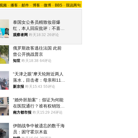
视频
-
播客
-
邮件
-
博客
-
微博
-
BBS
-
我说两句
泰国女公务员精致妆容爆
红，本人回应批评：不喜欢
就别看
观察者网
昨天18:32
26评论
俄罗斯政客逃往法国 此前
曾公开挑战普京
知世
昨天18:38
64评论
“天津之眼”摩天轮附近两人
落水，目击者：母亲和11岁
儿子先后被打捞上岸
新京报
昨天15:43
55评论
“婚外胚胎案”：假证为何能
在医院通行？谁有权销毁胚
胎？
南方都市报
昨天15:29
24评论
伊朗战争中被遗忘的数千海
员：困守霍尔木兹