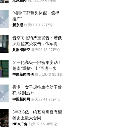
家改名已两年
九派新闻
前天22:05
83评论
“领导干部带头休假，值得
推广”
新京报
昨天00:01
72评论
普京向北约严重警告：若俄
罗斯盟友受攻击，俄军将动
用核武器保护
兵器海陆空
前天09:43
27评论
又一轮高级干部密集变动！
越南“重整江山”再进一步
中国新闻周刊
前天16:43
81评论
香港一女子虐待患病幼子致
死 获刑22年
中国新闻网
前天22:41
21评论
5年3.6亿！约基奇明夏有望
签史上最大合同
NBA广角
前天07:15
38评论