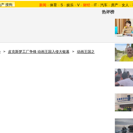
地产
搜狗
新闻
-
体育
-
S
-
娱乐
-
V
-
财经
-
IT
-
汽车
-
房产
-
女人
-
热评榜
e
>
皮克斯梦工厂争锋 动画王国入侵大银幕
>
动画王国之