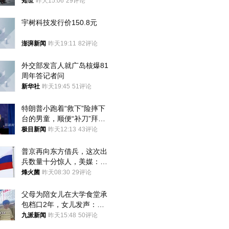
知世
昨天15:06
29评论
宇树科技发行价150.8元
澎湃新闻
昨天19:11
82评论
外交部发言人就广岛核爆81
周年答记者问
新华社
昨天19:45
51评论
特朗普小跑着“救下”险摔下
台的男童，顺便“补刀”拜
登：“我可不想他像拜登一
极目新闻
昨天12:13
43评论
样摔下来”
普京再向东方借兵，这次出
兵数量十分惊人，美媒：俄
朝要动真格？
烽火菌
昨天08:30
29评论
父母为陪女儿在大学食堂承
包档口2年，女儿发声：初
衷是为了陪伴，毕业后将不
九派新闻
昨天15:48
50评论
再营业