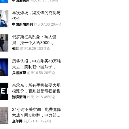
普森
中国篮镜头
前天18:15
39评论
再次炸场，梁文锋的克制与
代价
中国新闻周刊
昨天07:06
20评论
俄罗斯征兵乱象：熟人设
局，拉一个人给8000元
知世
前天19:29
153评论
恩将仇报，中方刚买48万吨
大豆，美制裁中国瓜子，布
林肯措辞变了
兵器展望
前天16:58
20评论
余承东：所有手机都要大规
模涨价，否则就是亏损销售
澎湃新闻
昨天12:15
45评论
24小时不关空调，电费竟降
六成？网友吵翻，电力部门
回应→
金羊网
前天21:13
42评论