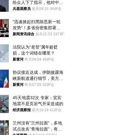
给众人下了指示，他对中国
和中乌关系，显然又有了新
兵器观察员
前天09:15
34评论
的想法
“迅速掀起扫黑除恶新一轮
攻势”！多省份密集部署，
公布举报方式
新闻资讯综合
前天21:53
247评论
法院认为“老登”属年龄贬
损，这个词错在哪里？
新黄河
昨天09:54
49评论
协议接近达成，伊朗披露海
峡新航道通行细节，美方再
提“倒计时”
新黄河
昨天07:09
32评论
45天地震32次 专家：宜宾
地震不是页岩气开采造成的
经济观察报
前天18:19
41评论
兰州没有“兰州拉面”，多地
试点改名“青海拉面”，有商