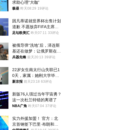
求助心理“大咖”
极昼
昨天08:29
19评论
因凡蒂诺就世界杯出售计划
道歉 不愿放弃FIFA主席职
位
足坛欧美汇
昨天07:11
33评论
被俄导弹“洗地”后，泽连斯
基还在做梦：让俄罗斯在冬
季前求和？
兵器先锋
前天20:13
39评论
22岁女生南太行山失联已1
0天，家属：她刚大学毕业
想到山里旅行
新京报
前天23:18
63评论
新版76人强过当年宇宙勇？
这一次杜兰特错的离谱了
NBA广角
昨天07:04
37评论
实力外援加盟！ 官方：北
京首钢签下巴里·布朗和桑