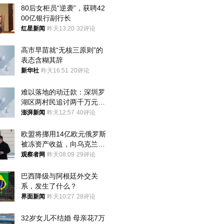
80后女柜员“逆袭”，获聘42
00亿银行副行长
红星新闻
昨天13:20
32评论
高市早苗就“无核三原则”的
表态含糊其辞
新华社
昨天16:51
20评论
难以落地的动迁款：深圳罗
湖区两村民追讨两千万元动
迁款八年未果
澎湃新闻
昨天12:57
40评论
欧盟将挪用14亿欧元俄罗斯
被冻资产收益，向乌克兰提
供援助
观察者网
昨天08:09
29评论
巴西降级与阿根廷外交关
系，发生了什么？
界面新闻
昨天10:27
28评论
32岁女儿不结婚 母亲花7万