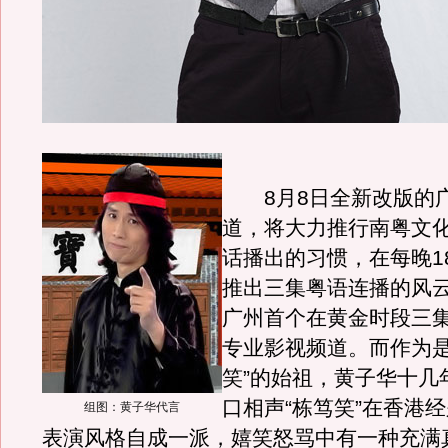
8月8日全新改版的
道，将大力推行南粤文
话播出的习惯，在每晚1
推出三集粤语连播的风
广州首个在黄金时段三
专业影视频道。而作为是
笑”的始祖，黄子华十几
口相声“栋笃笑”在香港
组图：黄子华代言
表演风格自成一派，嬉笑怒骂中有一种充满