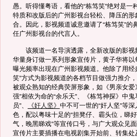
愚。听得懂粤语，看他的“栋笃笑”绝对是一
特质和改版后的广州影视台轻松、降压的形
合。因此，影视频道诚意邀请了“栋笃笑”的
任广州影视台的代言人。
该频道一名导演透露，全新改版的影视
华量身订做一系列形象宣传片，黄子华将以
曝光频率出现在广州影视频道。他除了用经
笑”方式为影视频道的各档节目做强力推介
被观众熟知的经典荧屏形象，如《男亲女爱
强”相依为命的“余乐天”、《栋笃神探》中鬼
员”、
《奸人坚》
中不可一世的“奸人坚”等
色，配以粤味十足的“担凳仔、霸头位，睇好
气，晚黑睇戏”等宣传口号，与广大观众见
宣传片主要插播在电视剧集开始前、转集处