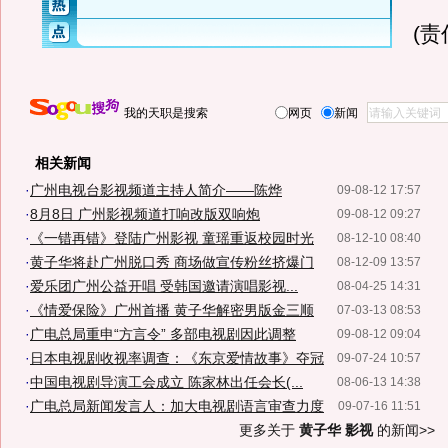
(
我的天职是搜索
网页
新闻
相关新闻
·
广州电视台影视频道主持人简介——陈烨
09-08-12 17:57
·
8月8日 广州影视频道打响改版双响炮
09-08-12 09:27
·
《一错再错》登陆广州影视 童瑶重返校园时光
08-12-10 08:40
·
黄子华将赴广州脱口秀 商场做宣传粉丝挤爆门
08-12-09 13:57
·
爱乐团广州公益开唱 受韩国邀请演唱影视...
08-04-25 14:31
·
《情爱保险》广州首播 黄子华解密男版金三顺
07-03-13 08:53
·
广电总局重申“方言令” 多部电视剧因此调整
09-08-12 09:04
·
日本电视剧收视率调查：《东京爱情故事》夺冠
09-07-24 10:57
·
中国电视剧导演工会成立 陈家林出任会长(...
08-06-13 14:38
·
广电总局新闻发言人：加大电视剧语言审查力度
09-07-16 11:51
更多关于
黄子华 影视
的新闻>>