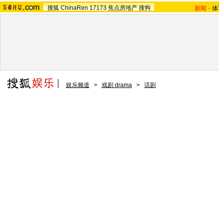
搜狐
ChinaRen
17173
焦点房地产
搜狗
新闻
-
体
娱乐频道
>
戏剧 drama
>
话剧