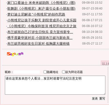
·
家门口看迪士 米奇米妮助阵《小熊维尼》(图)
09-08-03 15:52
·
歌舞剧《小熊维尼》来沪 吸引众多小朋友(图)
09-07-15 09:40
·
梦幻迪士尼解读:"小熊维尼"的创作思路
09-07-11 17:55
·
小熊维尼让孩子乐翻天 剧院变成开心儿童乐园
06-08-17 07:21
·
《小熊维尼》今晚保利首演 维尼开始北京之旅
06-08-16 07:12
·
布兰妮祝自己27岁生日快乐 卖力宣传新专...
08-10-24 08:33
·
携手度豪华派对后 小甜甜布兰妮与新欢亲...
08-05-29 10:51
·
布兰妮亮相好友生日派对 低胸露大腿抢镜
08-05-27 11:17
以上
昵称：
隐藏地址
设为辩论话题