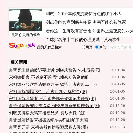
测试：2010年你要提防你身边的哪个小人
测试你的智商到底有多高 测完可能会被气死
看你这一生有没有富贵命？
世界上最变态的八
测测你灵魂的模样
全球排名第十二位的心理测试：荒岛求生
我的天职是搜索
网页
新闻
相关新闻
·
谢晋案宋祖德败诉要上诉 刘晓庆警告:先礼后兵(图)
10-01-06
·
宋祖德扬言"不道歉不赔偿" 刘晓庆:告到他服
10-01-06
·
宋祖德不服谢晋遗孀案判决 欲告记者索赔二十万
10-01-05
·
宋祖德就"谢晋案"上诉 索赔20万抚慰金(图)
10-01-05
·
宋祖德就谢晋案上诉 追告部分媒体记者侵权(图)
10-01-05
·
谢晋遗孀告宋祖德追踪:刘晓庆痛骂宋祖德弟兄(图)
09-12-29
·
刘晓庆博客大骂宋祖德兄弟"丧尽天良"(图)
09-12-28
·
谢晋遗孀状告宋祖德案续:央视"猛抽"宋大嘴
09-12-28
·
谢晋案开庭 宋祖德辩称博客遭黑客入侵(图)
09-08-13