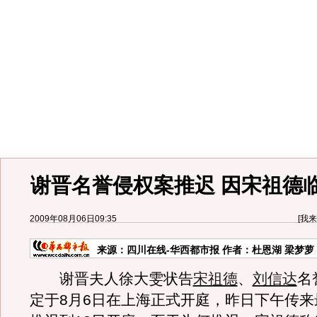
谢晋名誉侵权案推迟 因宋祖德
2009年08月06日09:35
[
我来
来源：
四川在线-华西都市报
作者：杜恩湖 梁梦萝
谢晋夫人徐大雯状告
宋祖德
、
刘信达
名
定于8月6日在上海正式开庭，昨日下午传来