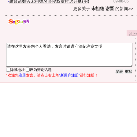
·
谢晋遗孀告宋祖德名誉侵权案推迟开庭(图)
09-08-05
更多关于
宋祖德 谢晋
的新闻>>
以上
隐藏地址
设为辩论话题
*欢迎您
注册
发言。请点击右上角
“新用户注册”
进行注册！