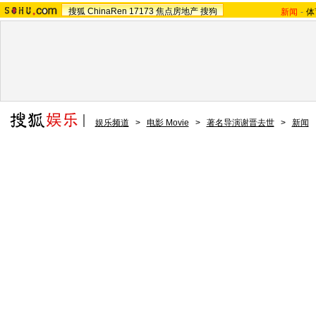
搜狐
ChinaRen
17173
焦点房地产
搜狗
新闻
-
体
娱乐频道
>
电影 Movie
>
著名导演谢晋去世
>
新闻