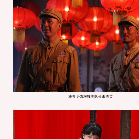
潘粤明饰演舞美队长田震英