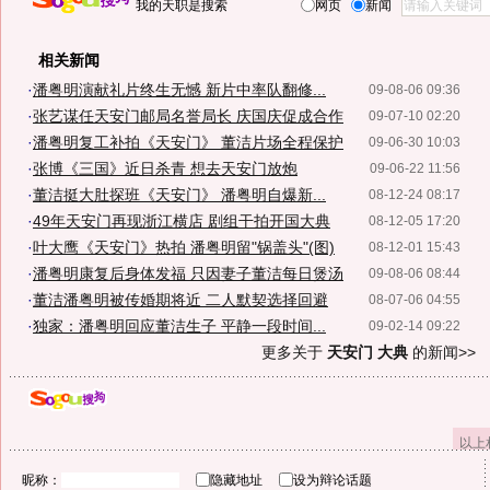
我的天职是搜索
网页
新闻
相关新闻
·
潘粤明演献礼片终生无憾 新片中率队翻修...
09-08-06 09:36
·
张艺谋任天安门邮局名誉局长 庆国庆促成合作
09-07-10 02:20
·
潘粤明复工补拍《天安门》 董洁片场全程保护
09-06-30 10:03
·
张博《三国》近日杀青 想去天安门放炮
09-06-22 11:56
·
董洁挺大肚探班《天安门》 潘粤明自爆新...
08-12-24 08:17
·
49年天安门再现浙江横店 剧组干拍开国大典
08-12-05 17:20
·
叶大鹰《天安门》热拍 潘粤明留"锅盖头"(图)
08-12-01 15:43
·
潘粤明康复后身体发福 只因妻子董洁每日煲汤
09-08-06 08:44
·
董洁潘粤明被传婚期将近 二人默契选择回避
08-07-06 04:55
·
独家：潘粤明回应董洁生子 平静一段时间...
09-02-14 09:22
更多关于
天安门 大典
的新闻>>
以上
昵称：
隐藏地址
设为辩论话题