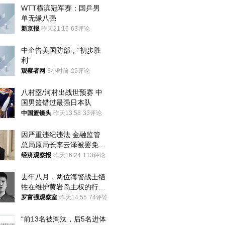
WTT横滨冠军赛：国乒男
单无缘八强
新京报
昨天21:16
63评论
中企告美国防部，“初步胜
利”
观察者网
3小时前
25评论
八村塁/河村出战世预赛 中
国男篮错过最强日本队
中国篮镜头
昨天13:58
33评论
因严重违纪违法 金融监管
总局原局长李云泽被罢免全
国人大代表
经济观察报
昨天16:24
113评论
去年八月，两位海警战士牺
牲在维护黄岩岛主权的行动
中
罗富强观察室
昨天14:55
74评论
“前13名被淘汰，后5名进体