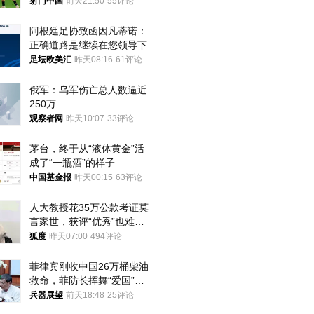
将战河床
射门中国
前天21:50
55评论
阿根廷足协致函因凡蒂诺：
正确道路是继续在您领导下
足坛欧美汇
昨天08:16
61评论
俄军：乌军伤亡总人数逼近
250万
观察者网
昨天10:07
33评论
茅台，终于从“液体黄金”活
成了“一瓶酒”的样子
中国基金报
昨天00:15
63评论
人大教授花35万公款考证莫
言家世，获评“优秀”也难服
众
狐度
昨天07:00
494评论
菲律宾刚收中国26万桶柴油
救命，菲防长挥舞“爱国”大
棒，谁亲华谁下台？
兵器展望
前天18:48
25评论