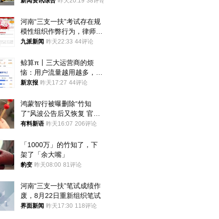
新闻资讯综合
昨天20:19
38评论
河南“三支一扶”考试存在规
模性组织作弊行为，律师：
涉嫌非法获取国家秘密罪等
九派新闻
昨天22:33
44评论
罪名
鲸算π丨三大运营商的烦
恼：用户流量越用越多，收
入却越来越少
新京报
昨天17:27
44评论
鸿蒙智行被曝删除“竹知
了”风波公告后又恢复 官媒
曾力挺：劝华为要大度的，
有料新语
昨天16:07
206评论
你们适不适合？
「1000万」的竹知了，下
架了「余大嘴」
豹变
昨天08:00
81评论
河南“三支一扶”笔试成绩作
废，8月22日重新组织笔试
界面新闻
昨天17:30
118评论