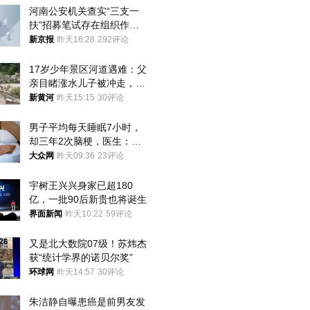
河南公安机关查实“三支一
扶”招募笔试存在组织作弊
犯罪行为
新京报
昨天16:28
292评论
17岁少年景区河道遇难：父
亲目睹涨水儿子被冲走，当
地排除上游泄洪，家属盼厘
新黄河
昨天15:15
30评论
清责任
男子平均每天睡眠7小时，
却三年2次脑梗，医生：这
样睡觉更伤身
大众网
昨天09:36
23评论
宇树王兴兴身家已超180
亿，一批90后新贵也将诞生
界面新闻
昨天10:22
59评论
又是北大数院07级！苏炜杰
获“统计学界的诺贝尔奖”
环球网
昨天14:57
30评论
朱洁静自曝患癌是前男友发