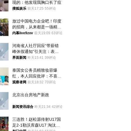
现的：他发现我胸口长了痘
搜狐娱乐
前天17:25
55评论
放过中国电力企业吧！印度
的招商，从来都是一场精准
收割
内幕live9zov
前天19:09
63评论
河南省人社厅回应“带薪错
峰休假通知”引关注：表述
不够准确，待修改后印发
界面新闻
昨天15:41
39评论
泰国女公务员精致妆容爆
红，本人回应批评：不喜欢
就别看
观察者网
前天18:32
70评论
北京出台房地产新政
新闻资讯综合
昨天21:34
42评论
三连胜！赵松源传射U17国
足2-1勒沃库森U17 淘汰赛