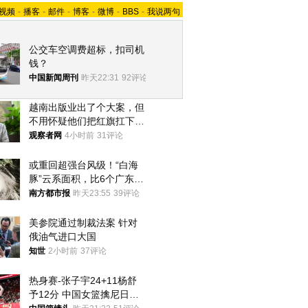
视频
-
播客
-
邮件
-
博客
-
微博
-
BBS
-
我说两句
公交车空调费超标，扣司机
钱？
中国新闻周刊
昨天22:31
92评论
越南出版业出了个大案，但
不用怀疑他们把红旗扛下去
的决心
观察者网
4小时前
31评论
或重回超强台风级！“白海
豚”云系面积，比6个广东还
大！深圳官方：注意这件事
南方都市报
昨天23:55
39评论
美参院通过制裁法案 针对
俄油气进口大国
知世
2小时前
37评论
热身赛-张子宇24+11杨舒
予12分 中国女篮擒尼日利