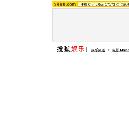
搜狐
ChinaRen
17173
焦点房
娱乐频道
>
电影 Movi