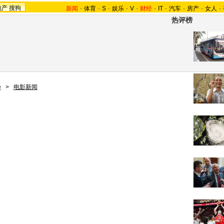
地产
搜狗
新闻
-
体育
-
S
-
娱乐
-
V
-
财经
-
IT
-
汽车
-
房产
-
女人
-
热评榜
e
>
电影新闻