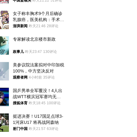
亚
中国篮镜头
昨天21:22
51评论
女子称丰胸术9个月后确诊
乳腺癌，医美机构：手术不
可能引发癌症，建议走司法
澎湃新闻
昨天21:46
28评论
途径
专家解读北京楼市新政
政事儿
昨天23:47
130评论
美参议院法案拟对中印加税
100%，中方坚决反对
观察者网
4小时前
35评论
国乒男单全军覆没！4人出
战WTT横滨冠军赛均无缘
八强
搜狐体育
昨天18:45
100评论
挺进决赛！U17国足点球3-
1河床U17 将再战阿森纳
射门中国
昨天21:57
63评论