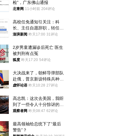
检”，广东佛山通报
北青网
11小时前
204评论
高校任免通知引关注：科
长、主任自愿辞职，转任思
政辅导员
澎湃新闻
昨天17:00
31评论
2岁男童遭漏诊后死亡 医生
被判刑有点冤
狐度
昨天17:20
54评论
大决战来了，朝鲜导弹部队
赴俄，普京新设特殊兵种，
76岁老将扛旗
虚怀论语
昨天10:28
27评论
高志凯：这次去美国，我听
到了一些令人十分惊讶的消
息
观察者网
昨天08:47
62评论
最高领袖给总统下了“最后
警告”？