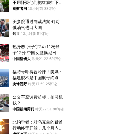
不用怀疑他们把红旗扛下去
的决心
观察者网
15小时前
33评论
美参院通过制裁法案 针对
俄油气进口大国
知世
13小时前
51评论
热身赛-张子宇24+11杨舒
予12分 中国女篮擒尼日利
亚
中国篮镜头
昨天21:22
68评论
福特号吓得冒冷汗！美媒：
福建舰不是中国航母终点，
而是新起点！
尖锋视野
昨天17:59
25评论
公交车空调费超标，扣司机
钱？
中国新闻周刊
昨天22:31
98评论
北约学者：对乌克兰的斩首
行动终于开始，几个月内乌