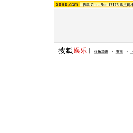
搜狐
ChinaRen
17173
焦点房
娱乐频道
>
电视
>