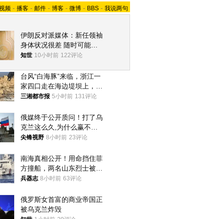
视频
-
播客
-
邮件
-
博客
-
微博
-
BBS
-
我说两句
伊朗反对派媒体：新任领袖
身体状况很差 随时可能离
世
知世
10小时前
122评论
台风“白海豚”来临，浙江一
家四口走在海边堤坝上，其
中9岁男孩被巨浪卷入海
三湘都市报
5小时前
131评论
中，搜救仍在进行
俄媒终于公开质问！打了乌
克兰这么久,为什么赢不了?
答案令人沉默
尖锋视野
8小时前
23评论
南海真相公开！用命挡住菲
方撞船，两名山东烈士被授
武警最高荣誉
兵器志
8小时前
63评论
俄罗斯女首富的商业帝国正
被乌克兰炸毁