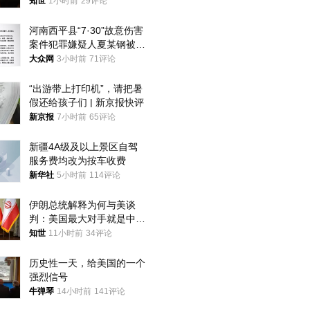
知世
1小时前
29评论
河南西平县“7·30”故意伤害
案件犯罪嫌疑人夏某钢被抓
获
大众网
3小时前
71评论
“出游带上打印机”，请把暑
假还给孩子们 | 新京报快评
新京报
7小时前
65评论
新疆4A级及以上景区自驾
服务费均改为按车收费
新华社
5小时前
114评论
伊朗总统解释为何与美谈
判：美国最大对手就是中
国，但他们也在对话
知世
11小时前
34评论
历史性一天，给美国的一个
强烈信号
牛弹琴
14小时前
141评论