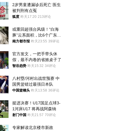
2岁男童遭漏诊后死亡 医生
被判刑有点冤
狐度
昨天17:20
213评论
或重回超强台风级！“白海
豚”云系面积，比6个广东还
大！深圳官方：注意这件事
南方都市报
昨天23:55
39评论
官方发文，一把手带头休
假，最不内卷的省掀桌子了
智谷趋势
昨天15:32
34评论
八村塁/河村出战世预赛 中
国男篮错过最强日本队
中国篮镜头
昨天13:58
36评论
挺进决赛！U17国足点球3-
1河床U17 将再战阿森纳
射门中国
昨天21:57
70评论
专家解读北京楼市新政