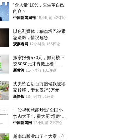
“含人量”10%，医生革自己
的命？
中国新闻周刊
15小时前
42评论
以色列媒体：穆杰塔巴被紧
急送医，情况危急
观察者网
12小时前
165评论
搬家报价570元，搬到楼下
交5060元才肯搬上楼！女
子傻眼了……
新黄河
11小时前
131评论
丈夫坠亡后百万赔偿款被婆
家转移，妻女仅得3万元
新快报
13小时前
51评论
一段视频就能炒出“全国小
炒肉大王”，费大厨“塌房”了
吗？
中国新闻网
12小时前
21评论
越南出版业出了个大案，但