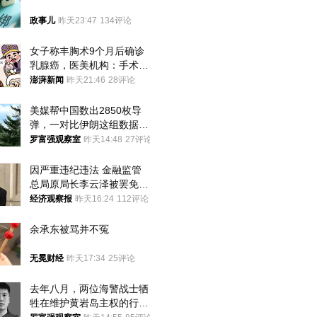
政事儿
昨天23:47
134评论
女子称丰胸术9个月后确诊
乳腺癌，医美机构：手术不
可能引发癌症，建议走司法
澎湃新闻
昨天21:46
28评论
途径
美媒帮中国数出2850枚导
弹，一对比伊朗这组数据，
发现出大事了
罗富强观察室
昨天14:48
27评论
因严重违纪违法 金融监管
总局原局长李云泽被罢免全
国人大代表
经济观察报
昨天16:24
112评论
余承东被骂并不冤
无冕财经
昨天17:34
25评论
去年八月，两位海警战士牺
牲在维护黄岩岛主权的行动