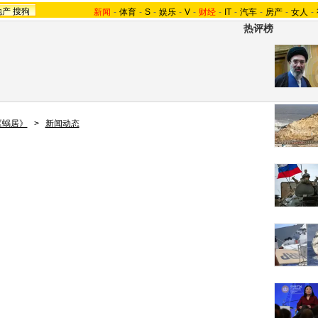
地产
搜狗
新闻
-
体育
-
S
-
娱乐
-
V
-
财经
-
IT
-
汽车
-
房产
-
女人
-
热评榜
《蜗居》
>
新闻动态