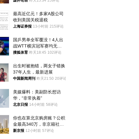
将投降
虚怀论语
昨天15:34
25评论
最高近亿元！多家A股公司
收到美国关税退税
上海证券报
13小时前
215评论
国乒男单全军覆没！4人出
战WTT横滨冠军赛均无缘
八强
搜狐体育
昨天18:45
102评论
出生时被抱错，两女子错换
37年人生，最新进展
中国新闻周刊
昨天21:50
20评论
美媒爆料：美副防长想访
华，“非常执着”
北京日报
14小时前
58评论
你也在算北京购房账？公积
金最高340万，非京籍社保
1年
新京报
12小时前
57评论