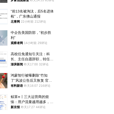
中
罗富强观察室
昨天14:55
85评论
“前13名被淘汰，后5名进体
检”，广东佛山通报
北青网
22小时前
212评论
中企告美国防部，“初步胜
利”
观察者网
14小时前
29评论
高校任免通知引关注：科
长、主任自愿辞职，转任思
政辅导员
澎湃新闻
昨天17:00
32评论
鸿蒙智行被曝删除“竹知
了”风波公告后又恢复 官媒
曾力挺：劝华为要大度的，
有料新语
昨天16:07
216评论
你们适不适合？
鲸算π丨三大运营商的烦
恼：用户流量越用越多，收
入却越来越少
新京报
昨天17:27
44评论