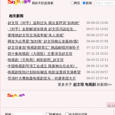
我的天职是搜索
网页
新闻
相关新闻
·
赵文瑄《对手》温和过头 观众直呼其"赵肉肉"
09-08-03 14:06
·
《对手》全新解读珍珠港 赵文瑄冯远征生...
09-07-03 14:02
·
黄维德赵文瑄主演战争版"杀人游戏"
09-06-23 07:34
·
网友为众男星"加刘海" 赵文瑄柳云龙最帅(图)
09-06-05 07:58
·
赵文瑄参加"电视剧群英汇" 挑战献唱河南坠子
07-12-22 11:23
·
四十集电视剧《大国医》主要演员赵文瑄
07-11-24 16:01
·
电视剧《天和局》精彩剧照_赵文瑄
06-03-01 15:13
·
中国电视剧导演工会成立 陈家林出任会长(...
08-06-13 14:38
·
电视剧投拍计划纷纷搁浅 电影业显得充满希望
08-10-20 09:57
·
导演叶大鹰炮轰电视剧音乐：抄袭美国大片
09-07-15 07:44
更多关于
赵文瑄 电视剧
的新闻>>
以上
昵称：
隐藏地址
设为辩论话题