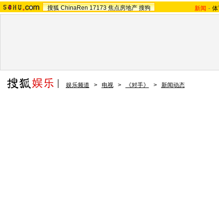
搜狐
ChinaRen
17173
焦点房地产
搜狗
新闻
-
体
娱乐频道
>
电视
>
《对手》
>
新闻动态