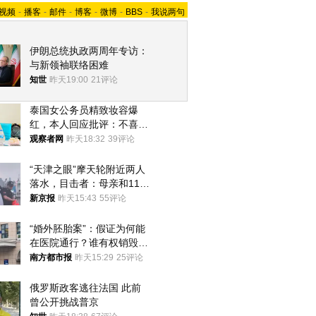
视频
-
播客
-
邮件
-
博客
-
微博
-
BBS
-
我说两句
伊朗总统执政两周年专访：
与新领袖联络困难
知世
昨天19:00
21评论
泰国女公务员精致妆容爆
红，本人回应批评：不喜欢
就别看
观察者网
昨天18:32
39评论
“天津之眼”摩天轮附近两人
落水，目击者：母亲和11岁
儿子先后被打捞上岸
新京报
昨天15:43
55评论
“婚外胚胎案”：假证为何能
在医院通行？谁有权销毁胚
胎？
南方都市报
昨天15:29
25评论
俄罗斯政客逃往法国 此前
曾公开挑战普京