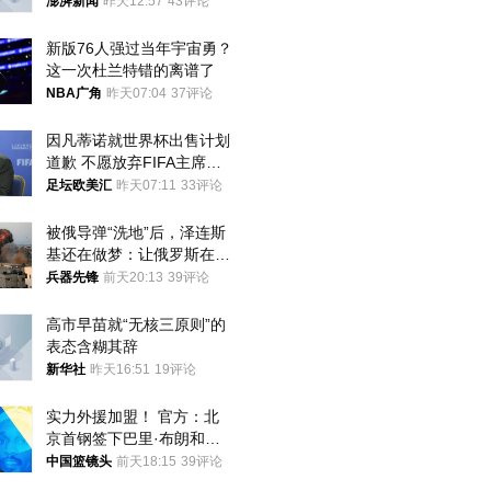
迁款八年未果
澎湃新闻
昨天12:57
43评论
新版76人强过当年宇宙勇？
这一次杜兰特错的离谱了
NBA广角
昨天07:04
37评论
因凡蒂诺就世界杯出售计划
道歉 不愿放弃FIFA主席职
位
足坛欧美汇
昨天07:11
33评论
被俄导弹“洗地”后，泽连斯
基还在做梦：让俄罗斯在冬
季前求和？
兵器先锋
前天20:13
39评论
高市早苗就“无核三原则”的
表态含糊其辞
新华社
昨天16:51
19评论
实力外援加盟！ 官方：北
京首钢签下巴里·布朗和桑
普森
中国篮镜头
前天18:15
39评论