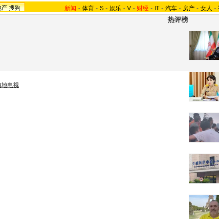
地产
搜狗
新闻
-
体育
-
S
-
娱乐
-
V
-
财经
-
IT
-
汽车
-
房产
-
女人
-
热评榜
内地电视