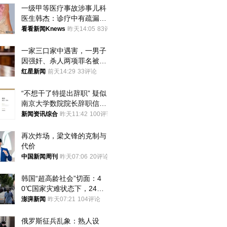
一级甲等医疗事故涉事儿科
医生韩杰：诊疗中有疏漏，
我认错，但不能认罪
看看新闻Knews
昨天14:05
83评论
一家三口家中遇害，一男子
因强奸、杀人两项罪名被判
死缓 最高检介入后改判无
红星新闻
前天14:29
33评论
罪
“不想干了特提出辞职” 疑似
南京大学数院院长辞职信流
传 院方回应
新闻资讯综合
昨天11:42
100评论
再次炸场，梁文锋的克制与
代价
中国新闻周刊
昨天07:06
20评论
韩国“超高龄社会”切面：4
0℃国家灾难状态下，2400
名首尔老人还在巷子里收废
澎湃新闻
昨天07:21
104评论
纸
俄罗斯征兵乱象：熟人设