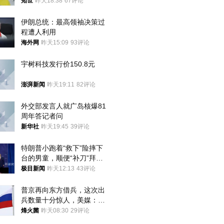
知世
昨天18:38
67评论
伊朗总统：最高领袖决策过
程遭人利用
海外网
昨天15:09
93评论
宇树科技发行价150.8元
澎湃新闻
昨天19:11
82评论
外交部发言人就广岛核爆81
周年答记者问
新华社
昨天19:45
39评论
特朗普小跑着“救下”险摔下
台的男童，顺便“补刀”拜
登：“我可不想他像拜登一
极目新闻
昨天12:13
43评论
样摔下来”
普京再向东方借兵，这次出
兵数量十分惊人，美媒：俄
朝要动真格？
烽火菌
昨天08:30
29评论