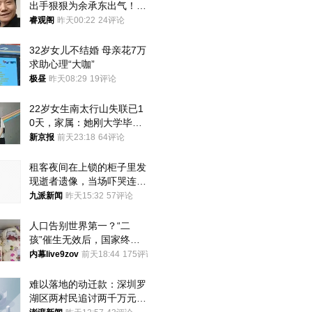
出手狠狠为余承东出气！雷
军果然没说错
睿观阁
昨天00:22
24评论
32岁女儿不结婚 母亲花7万
求助心理“大咖”
极昼
昨天08:29
19评论
22岁女生南太行山失联已1
0天，家属：她刚大学毕业
想到山里旅行
新京报
前天23:18
64评论
租客夜间在上锁的柜子里发
现逝者遗像，当场吓哭连夜
搬离，房东退还押金
九派新闻
昨天15:32
57评论
人口告别世界第一？“二
孩”催生无效后，国家终于
向住房出手了！
内幕live9zov
前天18:44
175评论
难以落地的动迁款：深圳罗
湖区两村民追讨两千万元动