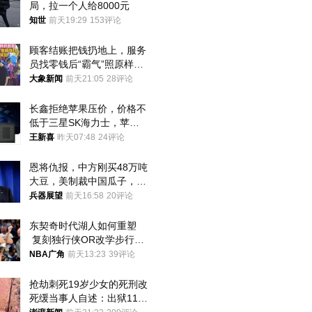
局，拉一个人给8000元
知世
前天19:29
153评论
顾客结账把钱扔地上，服务
员找零钱后“霸气”照原样扔
回去
大象新闻
前天21:05
28评论
长鑫拒绝苹果压价，价格不
低于三星SK海力士，苹果
失去了议价权
王新喜
昨天07:48
24评论
恩将仇报，中方刚买48万吨
大豆，美制裁中国瓜子，布
林肯措辞变了
兵器展望
前天16:58
20评论
东契奇时代湖人如何重塑
 复刻独行侠OR改学步行
者？
NBA广角
前天13:23
39评论
抢劫刺死19岁少女的死刑改
死缓当事人自述：出狱11年