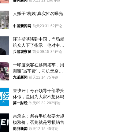
间始终刻意躲避被害人家属
澎湃新闻
前天21:22
200评论
人贩子“梅姨”真实姓名曝光
中国新闻网
前天23:31
62评论
泽连斯基谈到中国，当场就
给众人下了指示，他对中国
和中乌关系，显然又有了新
兵器观察员
前天09:15
34评论
的想法
一印度乘客在越南搭车，用
谢谢“当车费”，司机无奈发
笑；印度网友：不代表印度
九派新闻
前天22:14
75评论
人
壹快评｜号召领导干部带头
休假，是因为大家不想休吗
第一财经
昨天09:32
202评论
余承东：所有手机都要大规
模涨价，否则就是亏损销售
澎湃新闻
昨天12:15
45评论