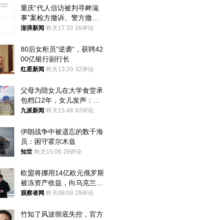
重庆“代人信访被判寻衅滋
事”案检方撤诉、警方撤
案，两被告人获国赔
澎湃新闻
昨天17:33
26评论
80后女柜员“逆袭”，获聘42
00亿银行副行长
红星新闻
昨天13:20
32评论
父母为陪女儿在大学食堂承
包档口2年，女儿发声：初
衷是为了陪伴，毕业后将不
九派新闻
昨天15:48
63评论
再营业
伊朗战争中被遗忘的数千海
员：困守霍尔木兹
知世
昨天15:06
29评论
欧盟将挪用14亿欧元俄罗斯
被冻资产收益，向乌克兰提
供援助
观察者网
昨天08:09
29评论
竹知了风波彻底失控，官方