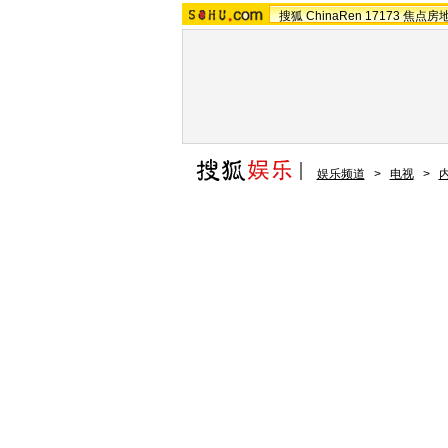
搜狐
ChinaRen
17173
焦点房
娱乐频道
>
电视
>