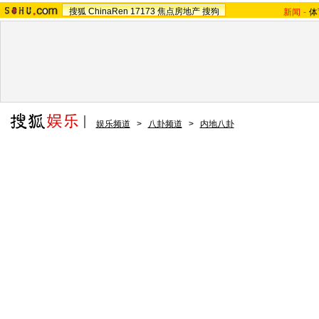
搜狐
ChinaRen
17173
焦点房地产
搜狗
新闻
-
体
娱乐频道
>
八卦频道
>
内地八卦