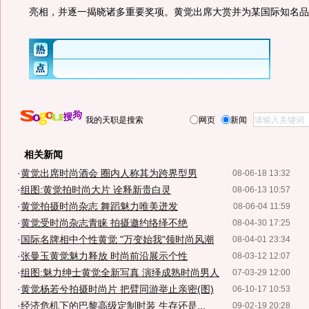
亮相，并逐一揭晓诸多重要奖项。黄觉出席大赏并为某国际知名品
我的天职是搜索
网页
新闻
相关新闻
·
黄觉出席时尚酒会 圈内人称其为跨界型男
08-06-18 13:32
·
组图:黄觉拍时尚大片 诠释新贵白灵
08-06-13 10:57
·
黄觉拍摄时尚杂志 舞蹈魅力唯美迸发
08-06-04 11:59
·
黄觉受时尚杂志青睐 拍摄邀约络绎不绝
08-04-30 17:25
·
国际名牌相中个性黄觉 "万变始我"领时尚风潮
08-04-01 23:34
·
张曼玉黄觉魅力释放 时尚前沿展示个性
08-03-12 12:07
·
组图:魅力绅士黄觉全新写真 演绎成熟时尚男人
07-03-29 12:00
·
黄觉杨若兮拍摄时尚片 把臂同游举止亲密(图)
06-10-17 10:53
·
经济危机下的巴黎高级定制时装 生存还是...
09-02-19 20:28