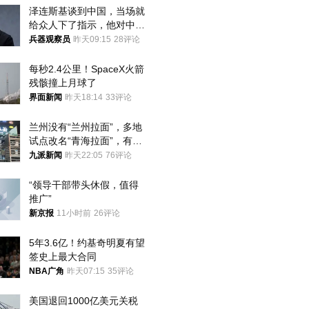
泽连斯基谈到中国，当场就
给众人下了指示，他对中国
和中乌关系，显然又有了新
兵器观察员
昨天09:15
28评论
的想法
每秒2.4公里！SpaceX火箭
残骸撞上月球了
界面新闻
昨天18:14
33评论
兰州没有“兰州拉面”，多地
试点改名“青海拉面”，有商
家改名已两年
九派新闻
昨天22:05
76评论
“领导干部带头休假，值得
推广”
新京报
11小时前
26评论
5年3.6亿！约基奇明夏有望
签史上最大合同
NBA广角
昨天07:15
35评论
美国退回1000亿美元关税