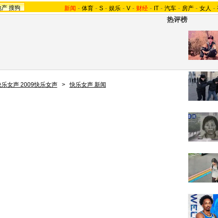
地产
搜狗
新闻
-
体育
-
S
-
娱乐
-
V
-
财经
-
IT
-
汽车
-
房产
-
女人
-
热评榜
快乐女声 2009快乐女声
>
快乐女声 新闻