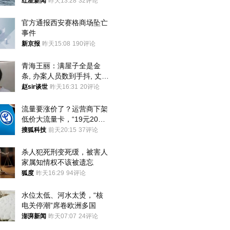
航道，与阿曼平分“服务费”
红星新闻
昨天13:28
32评论
官方通报西安赛格商场坠亡
事件
新京报
昨天15:08
190评论
青海王丽：满屋子全是金
条, 办案人员数到手抖, 丈夫
受不了提前离场
赵sir谈世
昨天16:31
20评论
流量要涨价了？运营商下架
低价大流量卡，“19元200
G”成为历史
搜狐科技
前天20:15
37评论
杀人犯死刑变死缓，被害人
家属知情权不该被遗忘
狐度
昨天16:29
94评论
水位太低、河水太烫，“核
电关停潮”席卷欧洲多国
澎湃新闻
昨天07:07
24评论