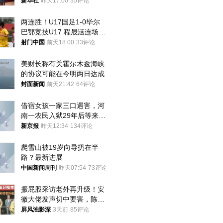
新华社
昨天17:00
35评论
两连胜！U17国足1-0毕尔
巴鄂竞技U17 程晟涵连场破
门
射门中国
前天18:00
33评论
美财长称有关霍尔木兹海峡
的协议可能在今明两日达成
封面新闻
前天21:42
64评论
借宿女孩一家三口遇害，河
南一农民入狱29年后等来无
罪判决
新京报
昨天12:34
134评论
爬雪山被19岁向导扔在半
路？最新进展
中国新闻周刊
昨天07:54
73评论
撅屁股采访老外再升级！安
徽大佬发声切中要害，陈璇
方已采取行动
屏风浊影深
3天前
85评论