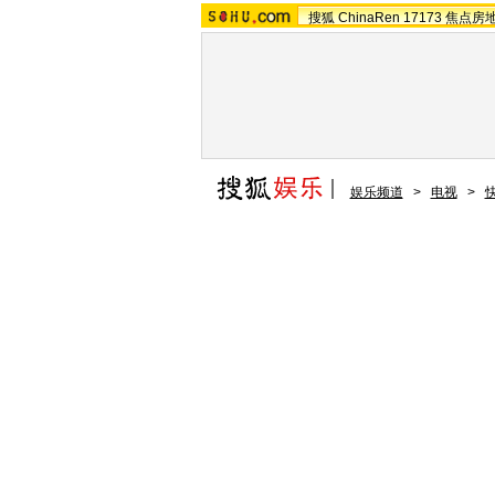
搜狐
ChinaRen
17173
焦点房
娱乐频道
>
电视
>