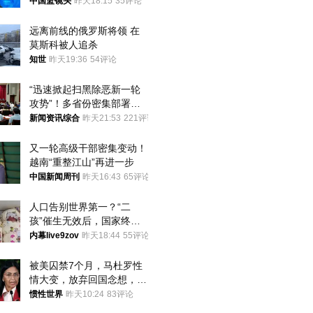
普森
中国篮镜头
昨天18:15
35评论
远离前线的俄罗斯将领 在
莫斯科被人追杀
知世
昨天19:36
54评论
“迅速掀起扫黑除恶新一轮
攻势”！多省份密集部署，
公布举报方式
新闻资讯综合
昨天21:53
221评论
又一轮高级干部密集变动！
越南“重整江山”再进一步
中国新闻周刊
昨天16:43
65评论
人口告别世界第一？“二
孩”催生无效后，国家终于
向住房出手了！
内幕live9zov
昨天18:44
55评论
被美囚禁7个月，马杜罗性
情大变，放弃回国念想，最
后嘱托已公开
惯性世界
昨天10:24
83评论