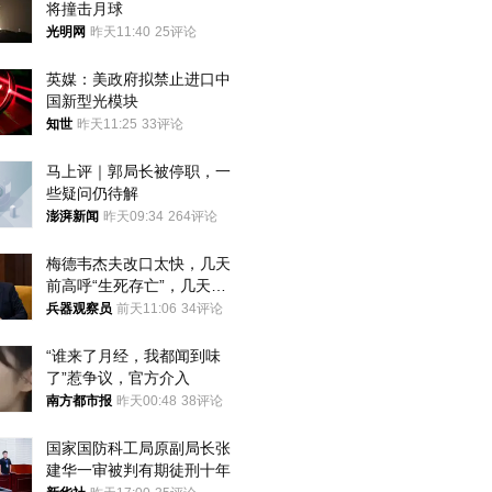
将撞击月球
光明网
昨天11:40
25评论
英媒：美政府拟禁止进口中
国新型光模块
知世
昨天11:25
33评论
马上评｜郭局长被停职，一
些疑问仍待解
澎湃新闻
昨天09:34
264评论
梅德韦杰夫改口太快，几天
前高呼“生死存亡”，几天后
又换了一个说法
兵器观察员
前天11:06
34评论
“谁来了月经，我都闻到味
了”惹争议，官方介入
南方都市报
昨天00:48
38评论
国家国防科工局原副局长张
建华一审被判有期徒刑十年