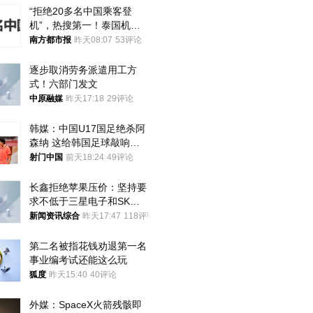
“拒绝20多名中国乘客登
机”，热搜第一！泰国机场
方道歉
南方都市报
昨天08:07
53评论
逐步取消劳务派遣用工方
式！六部门发文
中原融媒
昨天17:18
29评论
韩媒：中国U17国足绝杀阿
森纳 这给韩国足球敲响了
警钟
射门中国
前天18:24
49评论
长鑫拒绝苹果压价：坚持要
求不低于三星电子和SK海
力士
新闻资讯综合
昨天17:47
118评论
第二名被指花钱劝退第一名 
事业编考试还能这么玩
狐度
昨天15:40
40评论
外媒：SpaceX火箭残骸即