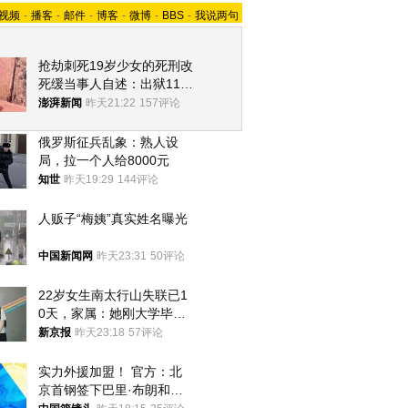
视频
-
播客
-
邮件
-
博客
-
微博
-
BBS
-
我说两句
抢劫刺死19岁少女的死刑改
死缓当事人自述：出狱11年
间始终刻意躲避被害人家属
澎湃新闻
昨天21:22
157评论
俄罗斯征兵乱象：熟人设
局，拉一个人给8000元
知世
昨天19:29
144评论
人贩子“梅姨”真实姓名曝光
中国新闻网
昨天23:31
50评论
22岁女生南太行山失联已1
0天，家属：她刚大学毕业
想到山里旅行
新京报
昨天23:18
57评论
实力外援加盟！ 官方：北
京首钢签下巴里·布朗和桑