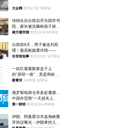
大众网
昨天17:02
30评论
传销头目出狱后开办国学书
院，家长被洗脑称孩子挨打
才有效果
南方都市报
昨天11:34
67评论
出狱前8天，男子被改判死
缓！最高检披露详情——
长安街知事
昨天10:41
127评论
一款红霉素眼膏盒子上
的“原研一致”，竟是商标！
律师：极易误导消费者；网
新黄河
3小时前
22评论
友：药企不应打擦边球
俄罗斯电商仓库多处遭袭，
中国外贸商“一天损失上
万”紧急清仓
第一财经
昨天18:14
28评论
伊朗、阿曼霍尔木兹海峡重
开协议曝光：伊朗掌控入湾