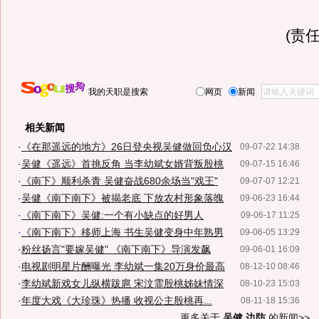
(责任
我的天职是搜索
网页
新闻
相关新闻
·
《在那遥远的地方》26日登央视吴健做回负心汉
09-07-22 14:38
·
吴健《遥远》首挑反角 当李幼斌女婿背叛殷桃
09-07-15 16:46
·
《南下》顺利杀青 吴健奋战680余场当"戏王"
09-07-07 12:21
·
吴健《南下南下》被揭老底 下放农村形象落魄
09-06-23 16:44
·
《南下南下》吴健:一个有小缺点的好男人
09-06-17 11:25
·
《南下南下》移师上海 书生吴健变身中年熟男
09-06-05 13:29
·
粉丝扬言"要嫁吴健" 《南下南下》导演发飙
09-06-01 16:09
·
电视剧明星片酬曝光 李幼斌一集20万身价最高
08-12-10 08:46
·
李幼斌新戏女儿纵横跋扈 宋汶霏殷桃姊妹情深
08-10-23 15:03
·
年度大戏《大珍珠》热播 收视公主殷桃再...
08-11-18 15:36
更多关于
吴健 边防
的新闻>>