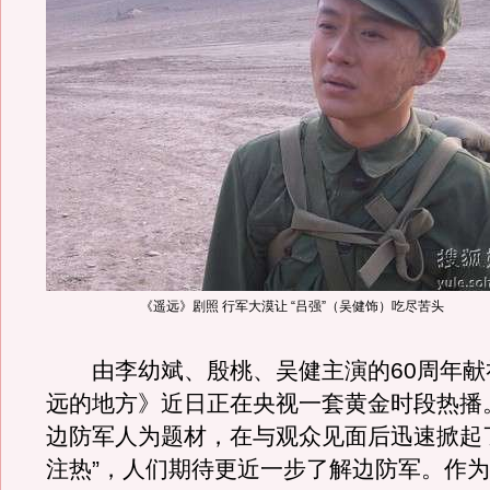
《遥远》剧照 行军大漠让 “吕强”（吴健饰）吃尽苦头
由李幼斌、殷桃、吴健主演的60周年献
远的地方》近日正在央视一套黄金时段热播
边防军人为题材，在与观众见面后迅速掀起
注热”，人们期待更近一步了解边防军。作