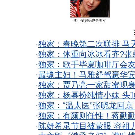
李小璐妈妈也是美女
·
独家：春晚第二次联排 马
·
独家：体重向冰冰看齐?张
·
独家：歌手毕夏咖啡厅会友
·
最壕主妇！马雅舒驾豪华
·
独家：贾乃亮一家甜蜜现身
·
独家：杨幂扮纯情小妹 头
·
独家：“温太医”张晓龙回京
·
独家：有颜则任性！蒋勤
·
陈妍希录节目被蒙眼 容祖