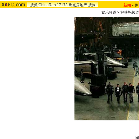
搜狐
ChinaRen
17173
焦点房地产
搜狗
新闻
-
体
娱乐频道
>
好莱坞频道