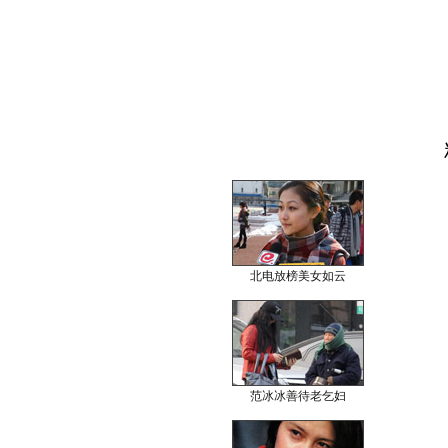
北电放榜美女如云
范冰冰善待老乞妇