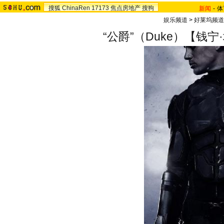
搜狐
ChinaRen
17173
焦点房地产
搜狗
新闻
-
体
娱乐频道
>
好莱坞频道
“公爵”（Duke）【钱宁·