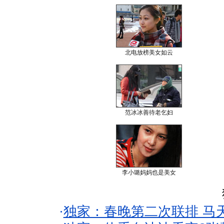
北电放榜美女如云
范冰冰善待老乞妇
李小璐妈妈也是美女
·
独家：春晚第二次联排 马