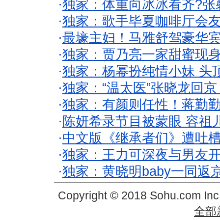
·
独家：体重向冰冰看齐?张
·
独家：歌手毕夏咖啡厅会友
·
最壕主妇！马雅舒驾豪华
·
独家：贾乃亮一家甜蜜现身
·
独家：杨幂扮纯情小妹 头
·
独家：“温太医”张晓龙回京
·
独家：有颜则任性！蒋勤
·
陈妍希录节目被蒙眼 容祖
·
中文版《继承者们》遭吐槽
·
独家：王力可深夜与男友开
·
独家：黄晓明baby一同返
Copyright © 2018 Sohu.com In
全部