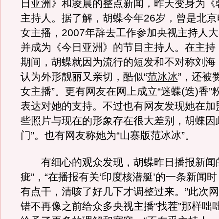
日亚洲》和凌晨的整点新闻，昨天变身为《
主持人。据了解，胡蝶今年26岁，曾是北京
女主播，2007年辞去工作参加央视主持人
并成为《今日亚洲》的节目主持人。在主持
期间，胡蝶就因为流行的短发和不对称刘海
认为外形靓丽又亲切，酷似“
范冰冰
”，还被
女主播”。更有网友在网上成立“迷蝶(迭)香
表达对她的支持。不过也有网友发现她在加
些照片与现在的形象存在很大差别，胡蝶因
门”。也有网友称她为“山寨版范冰冰”。
有细心的观众发现，胡蝶昨日播报新闻的
疵”，“在播报有关‘印度核潜艇’的一条新闻
有点干，清咳了好几下才调整过来。”此次
错不再像之前给众多央视主播“找茬”那样咄