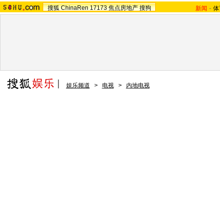
搜狐
ChinaRen
17173
焦点房地产
搜狗
新闻
-
体
娱乐频道
>
电视
>
内地电视