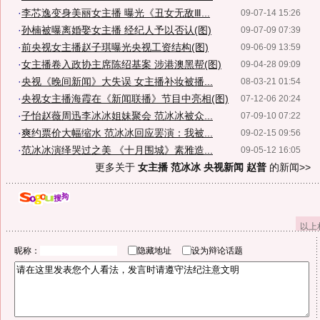
·
李芯逸变身美丽女主播 曝光《丑女无敌Ⅲ...
09-07-14 15:26
·
孙楠被曝离婚娶女主播 经纪人予以否认(图)
09-07-09 07:39
·
前央视女主播赵子琪曝光央视工资结构(图)
09-06-09 13:59
·
女主播卷入政协主席陈绍基案 涉港澳黑帮(图)
09-04-28 09:09
·
央视《晚间新闻》大失误 女主播补妆被播...
08-03-21 01:54
·
央视女主播海霞在《新闻联播》节目中亮相(图)
07-12-06 20:24
·
子怡赵薇周迅李冰冰姐妹聚会 范冰冰被众...
07-09-10 07:22
·
爽约票价大幅缩水 范冰冰回应罢演：我被...
09-02-15 09:56
·
范冰冰演绎哭过之美 《十月围城》素雅造...
09-05-12 16:05
更多关于
女主播 范冰冰 央视新闻 赵普
的新闻>>
以上
昵称：
隐藏地址
设为辩论话题