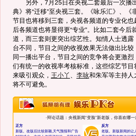
另外，7月25日在央视二套最后一次播
典》将“迁移”至央视三套。《咏乐汇》、《非
节目也将移到三套，央视各频道的专业化也
后各频道也将显得更“专业”。比如二套今后
道，而三套则更突出综艺性。知情人士透露
台不同，节目之间的收视效果无法做出比较
同一播出平台，节目之间的竞争将会更激烈
们有统一的收视率考核标准，这些综艺节目
来吸引观众，
王小丫
、
李咏
和朱军等主持人
将不可避免。
·
辩论话题：央视新闻“变脸”新老版，你喜欢哪一
正方
反方
新版。改版后比较新颖,天气预报和广告
老版。新版新闻的让