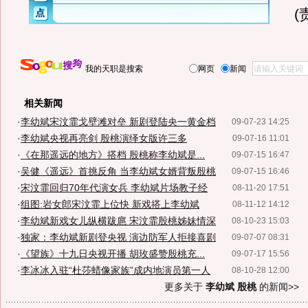
(
我的天职是搜索
网页
新闻
相关新闻
·
李幼斌宋汶霏戈壁滩对垒 新剧登陆央一黄金档
09-07-23 14:25
·
李幼斌央视再亮剑 殷桃演绎女版许三多
09-07-16 11:01
·
《在那遥远的地方》搭档 殷桃称李幼斌是...
09-07-15 16:47
·
吴健《遥远》首挑反角 当李幼斌女婿背叛殷桃
09-07-15 16:46
·
宋汶霏回归70年代演女兵 李幼斌片场教子经
08-11-20 17:51
·
组图:岩女郎宋汶霏上位快 新戏搭上李幼斌
08-11-12 14:12
·
李幼斌新戏女儿纵横跋扈 宋汶霏殷桃姊妹情深
08-10-23 15:03
·
独家：李幼斌新剧登央视 演边防军人拒接喜剧
09-07-07 08:31
·
《望族》十九日央视开播 胡玫盛赞殷桃充...
09-07-17 15:56
·
李冰冰入驻“杜莎蜡像家族”成内地演员第一人
08-10-28 12:00
更多关于
李幼斌 殷桃
的新闻>>