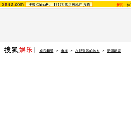
搜狐
ChinaRen
17173
焦点房地产
搜狗
新闻
-
体
娱乐频道
>
电视
>
在那遥远的地方
>
新闻动态