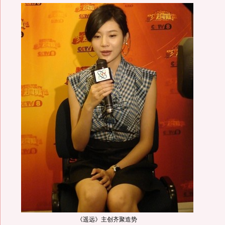
《遥远》主创齐聚造势