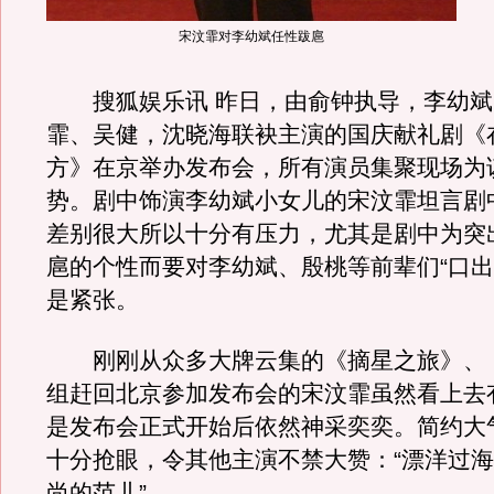
宋汶霏对李幼斌任性跋扈
搜狐娱乐讯 昨日，由俞钟执导，李幼斌
霏、吴健，沈晓海联袂主演的国庆献礼剧《
方》在京举办发布会，所有演员集聚现场为
势。剧中饰演李幼斌小女儿的宋汶霏坦言剧
差别很大所以十分有压力，尤其是剧中为突
扈的个性而要对李幼斌、殷桃等前辈们“口出
是紧张。
刚刚从众多大牌云集的《摘星之旅》、
组赶回北京参加发布会的宋汶霏虽然看上去
是发布会正式开始后依然神采奕奕。简约大
十分抢眼，令其他主演不禁大赞：“漂洋过
尚的范儿”。