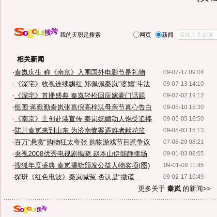
我的天职是搜索
网页
新闻
相关新闻
·
秦岚庆生 称《南京》入围国外电影节是礼物
09-07-17 09:04
·
《深宅》收视连续飘红 郑佩佩秦岚"婆媳"斗法
09-07-13 14:10
·
《深宅》首播盛典 秦岚轻松回应嫁豪门话题
09-07-02 19:12
·
组图:蒋勤勤秦岚张嘉倪高梓淇母亲节真心告白
09-05-10 15:30
·
《南京》主创赴港宣传 秦岚妩媚动人饱受追捧
09-05-05 16:50
·
陆川秦岚来到山东 为济南惨案遇难者献花篮
09-05-03 15:13
·
百万"悬赏"购物狂太夸张 购物游戏节目惹争议
07-08-29 08:21
·
央视2008优秀电视剧揭晓 赵本山伊能静捧场
09-01-03 08:55
·
搜狐年度盛典 秦岚揭晓颁发公益人物奖项(图)
09-01-09 11:45
·
探班《红色电波》秦岚喊冤 否认是“撒谎...
09-02-17 10:49
更多关于
秦岚
的新闻>>