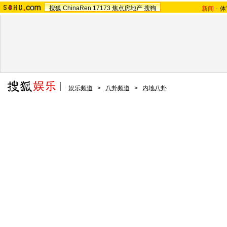
搜狐
ChinaRen
17173
焦点房地产
搜狗
新闻
-
体
娱乐频道
>
八卦频道
>
内地八卦