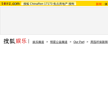
搜狐
ChinaRen
17173
焦点房地产
搜狗
新闻
-
体
娱乐频道
>
明星公益频道
>
Our Part
>
周迅环保新闻