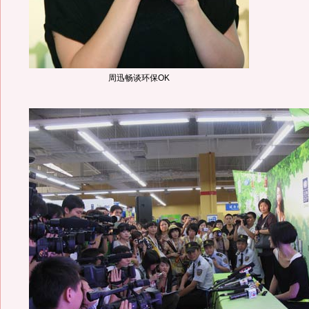
周迅畅谈环保OK