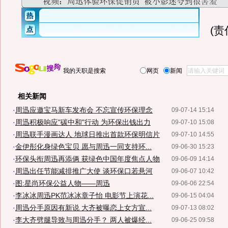
(
我的天职是搜索
网页
新闻
相关新闻
·
周迅应邀宝马新车发布会 不忘宣传环保理念
09-07-14 15:14
·
周迅积极响应"碳中和"行动 为环保出钱出力
09-07-10 15:08
·
周迅联手漫画达人 地球日推出首款环保明信片
09-07-10 14:55
·
金伊彤化身绿色宝贝 愿与周迅一同支持环...
09-06-30 15:23
·
环保头衔周迅再添俩 获绿色中国年度焦点人物
09-06-09 14:14
·
周迅出任节能减排推广大使 谈环保口若悬河
09-06-07 10:42
·
图:星尚环保公益人物——周迅
09-06-06 22:54
·
李冰冰周迅PK范冰冰章子怡 电影节上演花...
09-06-15 04:04
·
周迅分手原因有新说 大齐被曝恋上女方宣...
09-07-13 08:02
·
李大齐劈腿导致与周迅分手？ 两人被爆经...
09-06-25 09:58