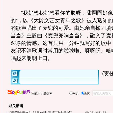
“我好想我好想看你的脸呀，甜圈圈好像
的”，以《大龄文艺女青年之歌》被人熟知
的歌声唱出了麦兜的可爱。由她亲自操刀填
当当》主题曲《麦兜兜响当当》，融入了麦
深厚的情感。这首只用三分钟就写好的歌中
友记不清歌词时常用的啦啦啦、呀呀呀、哈
唱起来朗朗上口。
(责
我的天职是搜索
网页
新闻
相关新闻
·
《麦兜响当当》24日公映 恶搞"功夫熊猫"
09-07-16 11:32