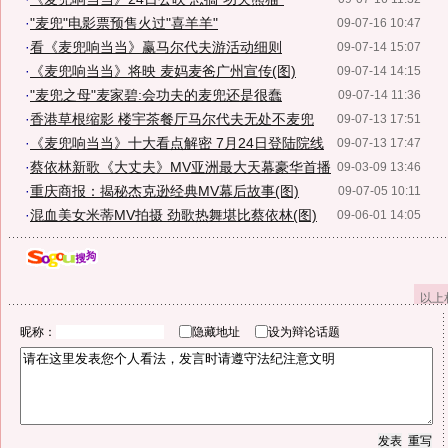
·
"麦兜"电影票预售火过"喜羊羊"
09-07-16 10:47
·
看《麦兜响当当》赢马尔代夫游活动细则
09-07-14 15:07
·
《麦兜响当当》将映 麦妈麦爸广州宣传(图)
09-07-14 14:15
·
"麦兜之母"麦家碧:会功夫的麦兜还是很蠢
09-07-14 11:36
·
香港草根缩影 楼宇茶餐厅马尔代夫无处不麦兜
09-07-13 17:51
·
《麦兜响当当》十大看点解密 7月24日登陆院线
09-07-13 17:47
·
蔡依林新歌《大丈夫》MV亚洲最大天幕豪华首播
09-03-09 13:46
·
重庆商报：揭秘杰克逊经典MV幕后故事(图)
09-07-05 10:11
·
混血美女米蒂MV拍摄 劲歌热舞堪比蔡依林(图)
09-06-01 14:05
以上
昵称：
隐藏地址
设为辩论话题