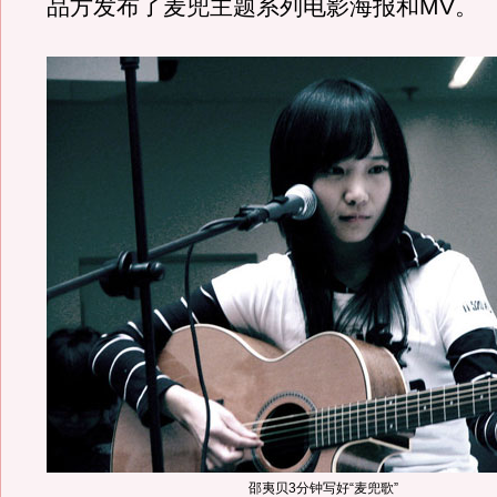
品方发布了麦兜主题系列电影海报和MV。
邵夷贝3分钟写好“麦兜歌”