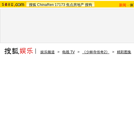
搜狐
ChinaRen
17173
焦点房地产
搜狗
新闻
-
体
娱乐频道
>
电视 TV
>
《少林寺传奇2》
>
精彩图集