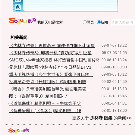
我的天职是搜索
网页
新闻
相关新闻
·
《少林寺传奇》再掀高潮 陈佳佳巾帼不让须眉
09-07-07 18:22
·
《少林寺传奇3》即将开机 "真功夫"吸引巨星
09-07-03 11:05
·
SMG获少林寺独家授权 将打造百集中国动画传奇
09-06-13 13:24
·
元彪林志颖续写"少林寺传奇" 今日登陆BTV3
09-06-10 00:00
·
重庆卫视热播《少年方世玉》看张卫健玩转...
09-03-03 16:12
·
经典革命史诗《长征组歌》精彩图集 剧照
09-02-09 14:59
·
《暗香》杀青凄美剧照首曝光 画面唯美堪...
09-01-16 13:10
·
图：《谍影重重3》精美剧照- 7
07-10-18 16:45
·
《道德底线》精彩剧照－－牛犇饰王父
08-01-04 14:31
·
《食神争霸》(《食客》)精彩剧照— 16
08-01-17 18:00
更多关于
少林寺 图集
的新闻>>