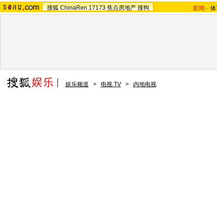
搜狐
ChinaRen
17173
焦点房地产
搜狗
新闻
-
体
娱乐频道
>
电视 TV
>
内地电视