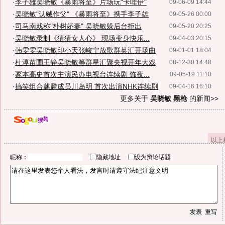
·
李子雄吴晓敏《暴雨将至》片场玩"卡哇伊"
09-06-09 14:44
·
吴晓敏"认贼作父" 《暴雨将至》携手李子雄
09-05-26 00:00
·
司马南戏称"朴树娇妻" 吴晓敏躲后台拒出
09-05-20 20:25
·
吴晓敏录制《猜猜女人心》 现场变身快乐...
09-04-03 20:15
·
韩雯雯吴晓敏印小天张峻宁放歌群英汇开场曲
09-01-01 18:04
·
杜淳苗圃王静吴晓敏等群星汇聚央视开年大戏
08-12-30 14:48
·
冢本高史首次主演民办电视台连续剧 饰夜...
09-05-19 11:10
·
搞笑组合麒麟成员川岛明 首次出演NHK连续剧
09-04-16 16:10
更多关于
吴晓敏 黑枪
的新闻>>
以上
昵称：
隐藏地址
设为辩论话题