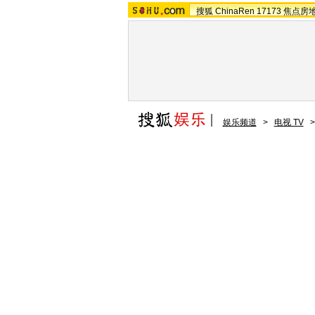
搜狐
ChinaRen
17173
焦点房
娱乐频道
>
电视 TV