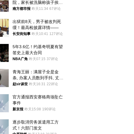
院，家长被洗脑称孩子挨打
才有效果
南方都市报
昨天11:34
67评论
出狱前8天，男子被改判死
缓！最高检披露详情——
长安街知事
昨天10:41
127评论
5年3.6亿！约基奇明夏有望
签史上最大合同
NBA广角
昨天07:15
37评论
青海王丽：满屋子全是金
条, 办案人员数到手抖, 丈夫
受不了提前离场
赵sir谈世
昨天16:31
22评论
官方通报西安赛格商场坠亡
事件
新京报
昨天15:08
190评论
逐步取消劳务派遣用工方
式！六部门发文