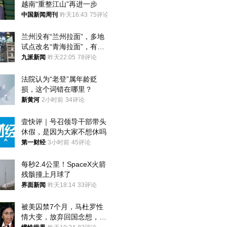
越南“重整江山”再进一步
中国新闻周刊
昨天16:43
75评论
兰州没有“兰州拉面”，多地
试点改名“青海拉面”，有商
家改名已两年
九派新闻
昨天22:05
78评论
法院认为“老登”属年龄贬
损，这个词错在哪里？
新黄河
2小时前
34评论
壹快评｜号召领导干部带头
休假，是因为大家不想休吗
第一财经
3小时前
45评论
每秒2.4公里！SpaceX火箭
残骸撞上月球了
界面新闻
昨天18:14
33评论
被美囚禁7个月，马杜罗性
情大变，放弃回国念想，最