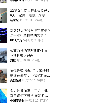
中国新闻网
昨天23:31
58评论
22岁女生南太行山失联已1
0天，家属：她刚大学毕业
想到山里旅行
新京报
昨天23:18
60评论
新版76人强过当年宇宙勇？
这一次杜兰特错的离谱了
NBA广角
5小时前
27评论
远离前线的俄罗斯将领 在
莫斯科被人追杀
知世
昨天19:36
56评论
被俄导弹“洗地”后，泽连斯
基还在做梦：让俄罗斯在冬
季前求和？
兵器先锋
昨天20:13
26评论
实力外援加盟！ 官方：北
京首钢签下巴里·布朗和桑
普森
中国篮镜头
昨天18:15
37评论