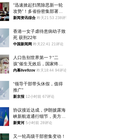
“迅速掀起扫黑除恶新一轮
攻势”！多省份密集部署，
公布举报方式
新闻资讯综合
昨天21:53
238评论
香港一女子虐待患病幼子致
死 获刑22年
中国新闻网
昨天22:41
21评论
人口告别世界第一？“二
孩”催生无效后，国家终于
向住房出手了！
内幕live9zov
昨天18:44
94评论
“领导干部带头休假，值得
推广”
新京报
12小时前
67评论
协议接近达成，伊朗披露海
峡新航道通行细节，美方再
提“倒计时”
新黄河
5小时前
28评论
又一轮高级干部密集变动！