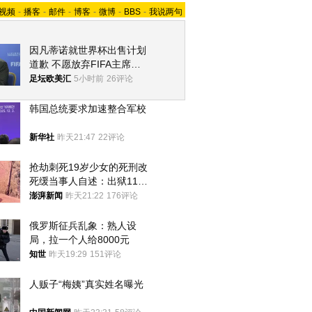
视频
-
播客
-
邮件
-
博客
-
微博
-
BBS
-
我说两句
因凡蒂诺就世界杯出售计划
道歉 不愿放弃FIFA主席职
位
足坛欧美汇
5小时前
26评论
韩国总统要求加速整合军校
新华社
昨天21:47
22评论
抢劫刺死19岁少女的死刑改
死缓当事人自述：出狱11年
间始终刻意躲避被害人家属
澎湃新闻
昨天21:22
176评论
俄罗斯征兵乱象：熟人设
局，拉一个人给8000元
知世
昨天19:29
151评论
人贩子“梅姨”真实姓名曝光