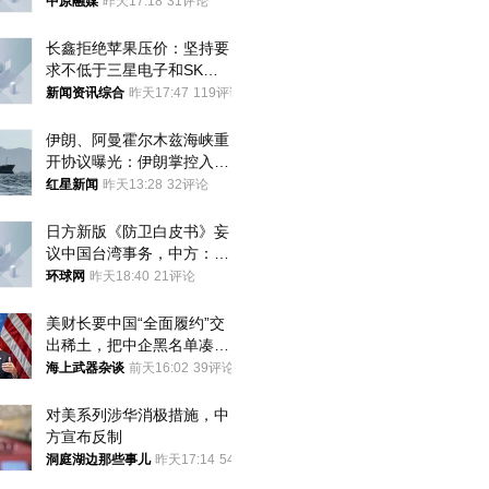
中原融媒
昨天17:18
31评论
长鑫拒绝苹果压价：坚持要
求不低于三星电子和SK海
力士
新闻资讯综合
昨天17:47
119评论
伊朗、阿曼霍尔木兹海峡重
开协议曝光：伊朗掌控入湾
航道，与阿曼平分“服务费”
红星新闻
昨天13:28
32评论
日方新版《防卫白皮书》妄
议中国台湾事务，中方：强
烈不满、坚决反对，已向日
环球网
昨天18:40
21评论
方严正交涉
美财长要中国“全面履约”交
出稀土，把中企黑名单凑到
187家，中方做最坏打算
海上武器杂谈
前天16:02
39评论
对美系列涉华消极措施，中
方宣布反制
洞庭湖边那些事儿
昨天17:14
54评论