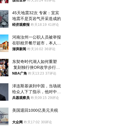
后嘱托已公开
惯性世界
昨天10:24
83评论
45天地震32次 专家：宜宾
地震不是页岩气开采造成的
经济观察报
昨天18:19
41评论
河南汝州一公职人员被举报
在职校开餐厅超市，本人回
应称“是给别人帮忙”
澎湃新闻
昨天16:02
36评论
东契奇时代湖人如何重塑
 复刻独行侠OR改学步行
者？
NBA广角
昨天13:23
37评论
泽连斯基谈到中国，当场就
给众人下了指示，他对中国
和中乌关系，显然又有了新
兵器观察员
昨天09:15
29评论
的想法
美国退回1000亿美元关税
大众网
昨天17:02
30评论