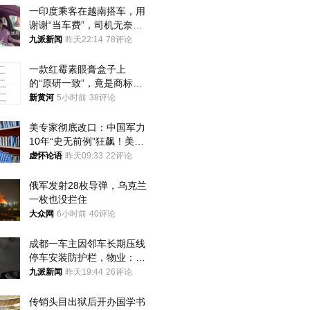
一印度乘客在越南搭车，用
谢谢“当车费”，司机无奈发
笑；印度网友：不代表印度
九派新闻
昨天22:14
78评论
人
一款红霉素眼膏盒子上
的“原研一致”，竟是商标！
律师：极易误导消费者；网
新黄河
5小时前
38评论
友：药企不应打擦边球
美专家彻底改口：中国军力
10年“史无前例”狂飙！美军
真慌了
虚怀论语
昨天09:33
22评论
俄军发射28枚导弹，乌克兰
一枚也没拦住
大众网
6小时前
40评论
成都一车主因邻车长期压线
停车安装防护栏，物业：不
建议装护栏，也会影响自身
九派新闻
昨天19:44
26评论
停车
传销头目出狱后开办国学书