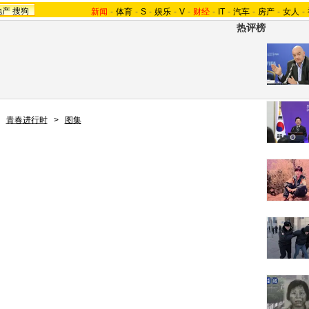
地产
搜狗
新闻
-
体育
-
S
-
娱乐
-
V
-
财经
-
IT
-
汽车
-
房产
-
女人
-
热评榜
>
青春进行时
>
图集