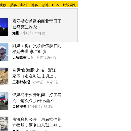
视频
-
播客
-
邮件
-
博客
-
微博
-
BBS
-
我说两句
俄罗斯女首富的商业帝国正
被乌克兰炸毁
知世
3小时前
39评论
阿媒：梅西父亲豪尔赫在阿
根廷去世 享年68岁
足坛欧美汇
5小时前
19评论
台风“白海豚”来临，浙江一
家四口走在海边堤坝上，其
中9岁男孩被巨浪卷入海
三湘都市报
7小时前
146评论
中，搜救仍在进行
俄媒终于公开质问！打了乌
克兰这么久,为什么赢不了?
答案令人沉默
尖锋视野
10小时前
25评论
南海真相公开！用命挡住菲
方撞船，两名山东烈士被授