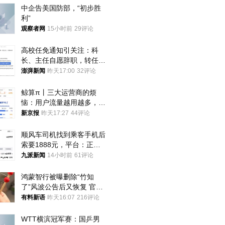
中企告美国防部，“初步胜
利”
观察者网
15小时前
29评论
高校任免通知引关注：科
长、主任自愿辞职，转任思
政辅导员
澎湃新闻
昨天17:00
32评论
鲸算π丨三大运营商的烦
恼：用户流量越用越多，收
入却越来越少
新京报
昨天17:27
44评论
顺风车司机找到乘客手机后
索要1888元，平台：正和
司机沟通协商
九派新闻
14小时前
61评论
鸿蒙智行被曝删除“竹知
了”风波公告后又恢复 官媒
曾力挺：劝华为要大度的，
有料新语
昨天16:07
216评论
你们适不适合？
WTT横滨冠军赛：国乒男