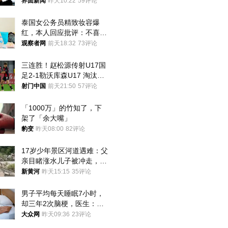
界面新闻
昨天10:22
59评论
泰国女公务员精致妆容爆
红，本人回应批评：不喜欢
就别看
观察者网
前天18:32
73评论
三连胜！赵松源传射U17国
足2-1勒沃库森U17 淘汰赛
将战河床
射门中国
前天21:50
57评论
「1000万」的竹知了，下
架了「余大嘴」
豹变
昨天08:00
82评论
17岁少年景区河道遇难：父
亲目睹涨水儿子被冲走，当
地排除上游泄洪，家属盼厘
新黄河
昨天15:15
35评论
清责任
男子平均每天睡眠7小时，
却三年2次脑梗，医生：这
样睡觉更伤身
大众网
昨天09:36
23评论