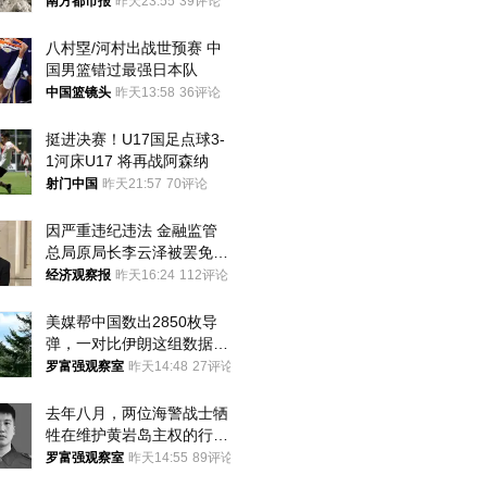
大！深圳官方：注意这件事
南方都市报
昨天23:55
39评论
八村塁/河村出战世预赛 中
国男篮错过最强日本队
中国篮镜头
昨天13:58
36评论
挺进决赛！U17国足点球3-
1河床U17 将再战阿森纳
射门中国
昨天21:57
70评论
因严重违纪违法 金融监管
总局原局长李云泽被罢免全
国人大代表
经济观察报
昨天16:24
112评论
美媒帮中国数出2850枚导
弹，一对比伊朗这组数据，
发现出大事了
罗富强观察室
昨天14:48
27评论
去年八月，两位海警战士牺
牲在维护黄岩岛主权的行动
中
罗富强观察室
昨天14:55
89评论