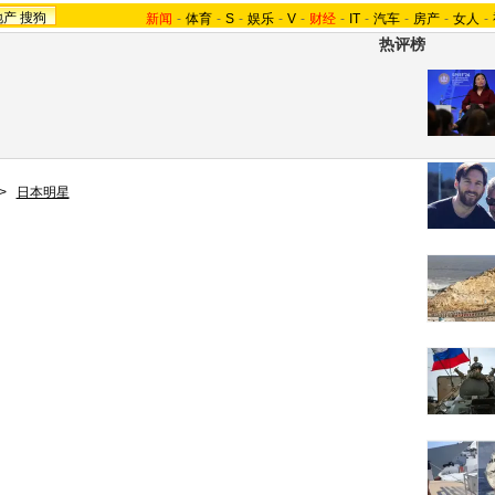
地产
搜狗
新闻
-
体育
-
S
-
娱乐
-
V
-
财经
-
IT
-
汽车
-
房产
-
女人
-
热评榜
>
日本明星