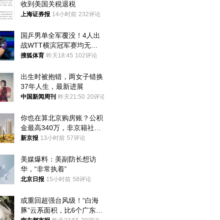
收到美国关税退税
上海证券报
14小时前
232评论
国乒男单全军覆没！4人出
战WTT横滨冠军赛均无缘
八强
搜狐体育
昨天18:45
102评论
出生时被抱错，两女子错换
37年人生，最新进展
中国新闻周刊
昨天21:50
20评论
你也在算北京购房账？公积
金最高340万，非京籍社保
1年
新京报
13小时前
57评论
美媒爆料：美副防长想访
华，“非常执着”
北京日报
15小时前
58评论
或重回超强台风级！“白海
豚”云系面积，比6个广东还