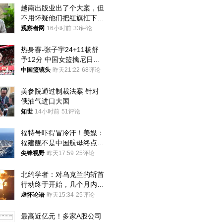
越南出版业出了个大案，但
不用怀疑他们把红旗扛下去
的决心
观察者网
16小时前
33评论
热身赛-张子宇24+11杨舒
予12分 中国女篮擒尼日利
亚
中国篮镜头
昨天21:22
68评论
美参院通过制裁法案 针对
俄油气进口大国
知世
14小时前
51评论
福特号吓得冒冷汗！美媒：
福建舰不是中国航母终点，
而是新起点！
尖锋视野
昨天17:59
25评论
北约学者：对乌克兰的斩首
行动终于开始，几个月内乌
将投降
虚怀论语
昨天15:34
25评论
最高近亿元！多家A股公司