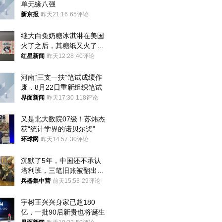
单无缘八强
新京报
昨天21:16
65评论
继大白兔奶糖冰淇淋在美国
火了之后，其糖纸又火了！
海外博主盛赞：平面设计经
红星新闻
昨天12:28
40评论
典之作
河南“三支一扶”笔试成绩作
废，8月22日重新组织笔试
界面新闻
昨天17:30
118评论
又是北大数院07级！苏炜杰
获“统计学界的诺贝尔奖”
环球网
昨天14:57
30评论
沉默了5年，中国还不承认
塔利班，三笔旧账被翻出，
最大风险出现
兵器集中营
前天15:53
29评论
宇树王兴兴身家已超180
亿，一批90后新贵也将诞生