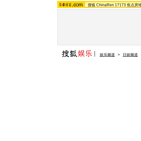
搜狐
ChinaRen
17173
焦点房
娱乐频道
>
日娱频道