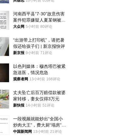
武警最高荣誉
兵器志
10小时前
65评论
河南西平县“7·30”故意伤害
案件犯罪嫌疑人夏某钢被抓
获
大众网
5小时前
80评论
“出游带上打印机”，请把暑
假还给孩子们 | 新京报快评
新京报
9小时前
71评论
以色列媒体：穆杰塔巴被紧
急送医，情况危急
观察者网
13小时前
166评论
丈夫坠亡后百万赔偿款被婆
家转移，妻女仅得3万元
新快报
14小时前
51评论
一段视频就能炒出“全国小
炒肉大王”，费大厨“塌房”了
吗？
中国新闻网
13小时前
21评论