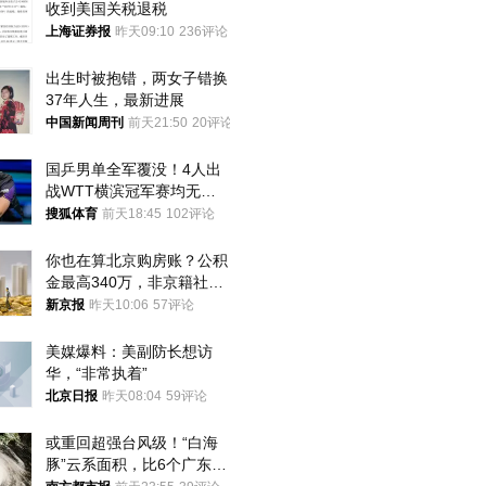
收到美国关税退税
上海证券报
昨天09:10
236评论
出生时被抱错，两女子错换
37年人生，最新进展
中国新闻周刊
前天21:50
20评论
国乒男单全军覆没！4人出
战WTT横滨冠军赛均无缘
八强
搜狐体育
前天18:45
102评论
你也在算北京购房账？公积
金最高340万，非京籍社保
1年
新京报
昨天10:06
57评论
美媒爆料：美副防长想访
华，“非常执着”
北京日报
昨天08:04
59评论
或重回超强台风级！“白海
豚”云系面积，比6个广东还