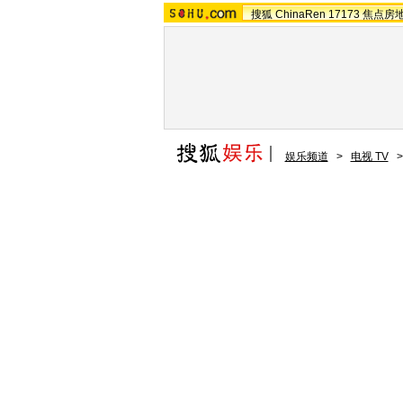
搜狐
ChinaRen
17173
焦点房
娱乐频道
>
电视 TV