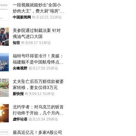
一段视频就能炒出“全国小
炒肉大王”，费大厨“塌房”了
吗？
中国新闻网
昨天10:21
21评论
美参院通过制裁法案 针对
俄油气进口大国
知世
昨天09:17
51评论
福特号吓得冒冷汗！美媒：
福建舰不是中国航母终点，
而是新起点！
尖锋视野
前天17:59
25评论
丈夫坠亡后百万赔偿款被婆
家转移，妻女仅得3万元
新快报
昨天09:12
51评论
北约学者：对乌克兰的斩首
行动终于开始，几个月内乌
将投降
虚怀论语
前天15:34
29评论
最高近亿元！多家A股公司