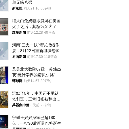
单无缘八强
新京报
前天21:16
65评论
继大白兔奶糖冰淇淋在美国
火了之后，其糖纸又火了！
海外博主盛赞：平面设计经
红星新闻
前天12:28
40评论
典之作
河南“三支一扶”笔试成绩作
废，8月22日重新组织笔试
界面新闻
前天17:30
118评论
又是北大数院07级！苏炜杰
获“统计学界的诺贝尔奖”
环球网
前天14:57
30评论
沉默了5年，中国还不承认
塔利班，三笔旧账被翻出，
最大风险出现
兵器集中营
3天前
29评论
宇树王兴兴身家已超180
亿，一批90后新贵也将诞生