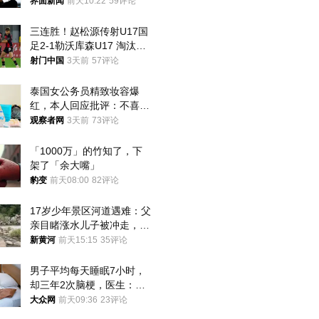
界面新闻
前天10:22
59评论
三连胜！赵松源传射U17国
足2-1勒沃库森U17 淘汰赛
将战河床
射门中国
3天前
57评论
泰国女公务员精致妆容爆
红，本人回应批评：不喜欢
就别看
观察者网
3天前
73评论
「1000万」的竹知了，下
架了「余大嘴」
豹变
前天08:00
82评论
17岁少年景区河道遇难：父
亲目睹涨水儿子被冲走，当
地排除上游泄洪，家属盼厘
新黄河
前天15:15
35评论
清责任
男子平均每天睡眠7小时，
却三年2次脑梗，医生：这
样睡觉更伤身
大众网
前天09:36
23评论