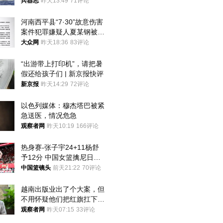
武警最高荣誉
兵器志
昨天13:49
71评论
河南西平县“7·30”故意伤害
案件犯罪嫌疑人夏某钢被抓
获
大众网
昨天18:36
83评论
“出游带上打印机”，请把暑
假还给孩子们 | 新京报快评
新京报
昨天14:29
72评论
以色列媒体：穆杰塔巴被紧
急送医，情况危急
观察者网
昨天10:19
166评论
热身赛-张子宇24+11杨舒
予12分 中国女篮擒尼日利
亚
中国篮镜头
前天21:22
70评论
越南出版业出了个大案，但
不用怀疑他们把红旗扛下去
的决心
观察者网
昨天07:15
33评论