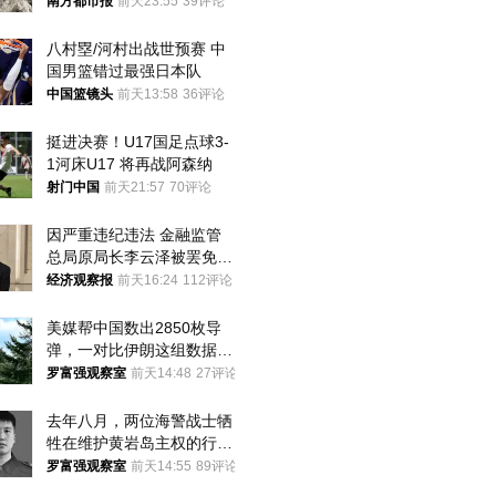
大！深圳官方：注意这件事
南方都市报
前天23:55
39评论
八村塁/河村出战世预赛 中
国男篮错过最强日本队
中国篮镜头
前天13:58
36评论
挺进决赛！U17国足点球3-
1河床U17 将再战阿森纳
射门中国
前天21:57
70评论
因严重违纪违法 金融监管
总局原局长李云泽被罢免全
国人大代表
经济观察报
前天16:24
112评论
美媒帮中国数出2850枚导
弹，一对比伊朗这组数据，
发现出大事了
罗富强观察室
前天14:48
27评论
去年八月，两位海警战士牺
牲在维护黄岩岛主权的行动
中
罗富强观察室
前天14:55
89评论