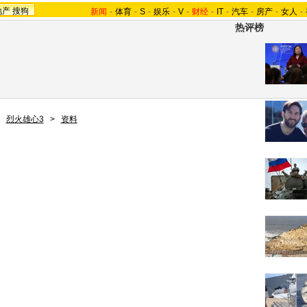
地产
搜狗
新闻
-
体育
-
S
-
娱乐
-
V
-
财经
-
IT
-
汽车
-
房产
-
女人
-
热评榜
>
烈火雄心3
>
资料