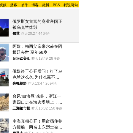
视频
-
播客
-
邮件
-
博客
-
微博
-
BBS
-
我说两句
俄罗斯女首富的商业帝国正
被乌克兰炸毁
知世
昨天20:27
44评论
阿媒：梅西父亲豪尔赫在阿
根廷去世 享年68岁
足坛欧美汇
昨天18:49
28评论
俄媒终于公开质问！打了乌
克兰这么久,为什么赢不了?
答案令人沉默
尖锋视野
昨天13:47
26评论
台风“白海豚”来临，浙江一
家四口走在海边堤坝上，其
中9岁男孩被巨浪卷入海
三湘都市报
昨天16:32
150评论
中，搜救仍在进行
南海真相公开！用命挡住菲
方撞船，两名山东烈士被授