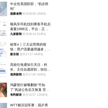
中企告美国防部，“初步胜
利”
观察者网
昨天08:06
29评论
顺风车司机找到乘客手机后
索要1888元，平台：正和
司机沟通协商
九派新闻
昨天09:14
61评论
鲸算π丨三大运营商的烦
恼：用户流量越用越多，收
入却越来越少
新京报
前天17:27
44评论
高校任免通知引关注：科
长、主任自愿辞职，转任思
政辅导员
澎湃新闻
前天17:00
32评论
鸿蒙智行被曝删除“竹知
了”风波公告后又恢复 官媒
曾力挺：劝华为要大度的，
有料新语
前天16:07
216评论
你们适不适合？
WTT横滨冠军赛：国乒男