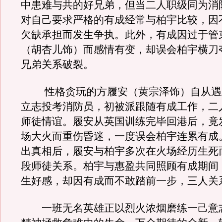
中患难与共的好兄弟，但当二人职级同为消
对自己要求严格的有成经常与柏宇比较，因
欠缺承担而发生争执。此外，有成因过于管
（胡杏儿饰）而感情有变，却误会柏宇横刀
兄弟关系破裂。
性格贪玩的方履安（黄宗泽饰）自从遇
立志投考消防员，初被派跟随有成工作，二
师徒情谊。履安从英国训练完毕回港后，竟
场大火而重伤昏迷，一度误会柏宇连累有成
出真相后，履安与柏宇多次在火场经历生死
段师徒关系。柏宇与惠盈共同照顾有成期间
生好感，却因有成而不敢踏前一步，三人关
一班无名英雄正以烈火浓烟磨练一己意