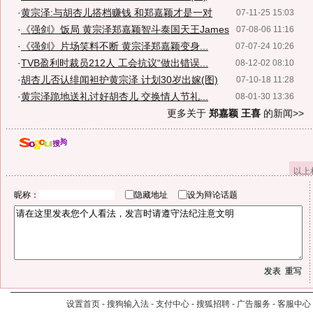
·
黄宗泽:与胡杏儿搭档赚钱 和郑嘉颖才是一对
07-11-25 15:03
·
《强剑》饭局 黄宗泽郑嘉颖智斗泰国天王James
07-08-06 11:16
·
《强剑》片场笑料不断 黄宗泽郑嘉颖变身...
07-07-24 10:26
·
TVB盈利时裁员212人 工会抗议“做出错误...
08-12-02 08:10
·
胡杏儿否认绯闻袒护黄宗泽 计划30岁出嫁(图)
07-10-18 11:28
·
黄宗泽跪地送礼讨好胡杏儿 交换情人节礼...
08-01-30 13:36
更多关于
郑嘉颖 王喜
的新闻>>
以上
昵称：
隐藏地址
设为辩论话题
设置首页
-
搜狗输入法
-
支付中心
-
搜狐招聘
-
广告服务
-
客服中心