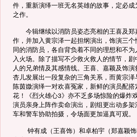
件，重新演绎一班无名英雄的故事，定必成
之作。
今辑继续以消防员姿态亮相的王喜及郑
作，并加入黄宗泽一起担纲演出，饰演三个
同的消防员，各自背负着不同的理想和不为
入火场。除了描写不少救火救人的情节，剧
人的兄弟情及其感情线。王喜、嘉颖及饰演
杏儿发展出一段复杂的三角关系，而黄宗泽
陈茵媺演绎一对欢喜冤家，新鲜的演员配搭
花！《烈火雄心3》亦不乏多场惊险的爆炸
演员亲身上阵作卖命演出，剧组更出动多架
车和警车协助拍摄，令场面更加逼真可观。
钟有成（王喜饰）和卓柏宇（郑嘉颖饰