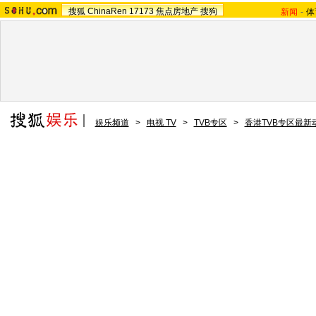
搜狐
ChinaRen
17173
焦点房地产
搜狗
新闻
-
体
娱乐频道
>
电视 TV
>
TVB专区
>
香港TVB专区最新