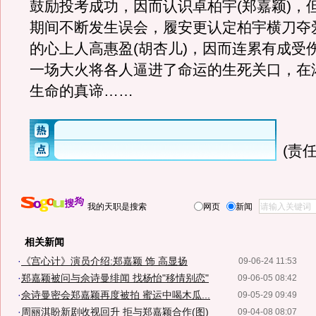
鼓励投考成功，因而认识卓柏宇(郑嘉颖)，
期间不断发生误会，履安更认定柏宇横刀夺
的心上人高惠盈(胡杏儿)，因而连累有成受
一场大火将各人逼进了命运的生死关口，在
生命的真谛……
(责任
我的天职是搜索
网页
新闻
相关新闻
·
《宫心计》演员介绍:郑嘉颖 饰 高显扬
09-06-24 11:53
·
郑嘉颖被问与佘诗曼绯闻 找杨怡"移情别恋"
09-06-05 08:42
·
佘诗曼密会郑嘉颖再度被拍 蜜运中喝木瓜...
09-05-29 09:49
·
周丽淇盼新剧收视回升 拒与郑嘉颖合作(图)
09-04-08 08:07