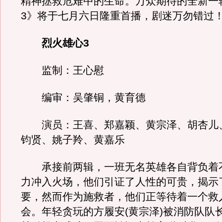
精神拯救危难中的生命。万众期待的全新一
3》将于七月六日隆重首播，剧迷万勿错过
烈火雄心3
监制：王心慰
编审：吴肇铜，黄育德
演员：王喜、郑嘉颖、黄宗泽、胡杏儿
钧贤、姚子羚、黄嘉乐
承接前两辑，一班无名英雄各自背负着
力冲入火场，他们引证了人性的可贵，揭示
要，然而作为施救者，他们正等待着一个救
会。年轻贪玩的方履安(黄宗泽)被消防队队长