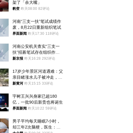
架了「余大嘴」
豹变
昨天08:00
82评论
河南“三支一扶”笔试成绩作
废，8月22日重新组织笔试
界面新闻
昨天17:30
118评论
河南公安机关查实“三支一
扶”招募笔试存在组织作弊
犯罪行为
新京报
昨天16:28
292评论
17岁少年景区河道遇难：父
亲目睹涨水儿子被冲走，当
地排除上游泄洪，家属盼厘
新黄河
昨天15:15
33评论
清责任
宇树王兴兴身家已超180
亿，一批90后新贵也将诞生
界面新闻
昨天10:22
59评论
男子平均每天睡眠7小时，
却三年2次脑梗，医生：这