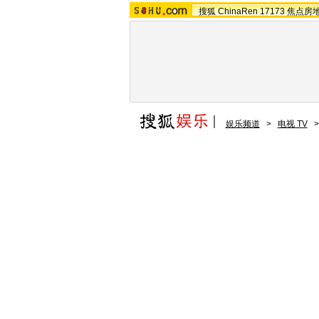
搜狐
ChinaRen
17173
焦点房
娱乐频道
>
电视 TV