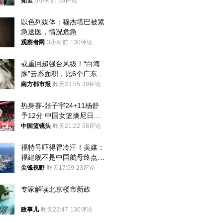
知世
5小时前
50评论
以色列媒体：穆杰塔巴被紧
急送医，情况危急
观察者网
3小时前
130评论
或重回超强台风级！“白海
豚”云系面积，比6个广东还
大！深圳官方：注意这件事
南方都市报
昨天23:55
39评论
热身赛-张子宇24+11杨舒
予12分 中国女篮擒尼日利
亚
中国篮镜头
昨天21:22
58评论
福特号吓得冒冷汗！美媒：
福建舰不是中国航母终点，
而是新起点！
尖锋视野
昨天17:59
23评论
专家解读北京楼市新政
政事儿
昨天23:47
130评论