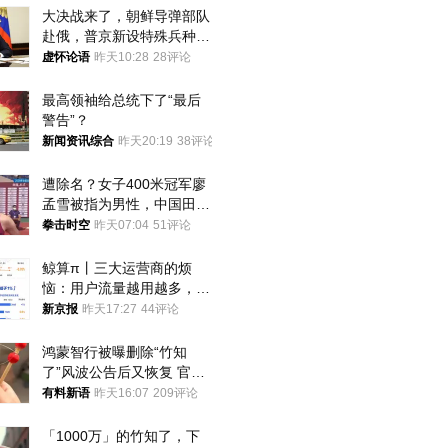
大决战来了，朝鲜导弹部队
赴俄，普京新设特殊兵种，
76岁老将扛旗
虚怀论语
昨天10:28
28评论
最高领袖给总统下了“最后
警告”？
新闻资讯综合
昨天20:19
38评论
遭除名？女子400米冠军廖
孟雪被指为男性，中国田协
默不作声
拳击时空
昨天07:04
51评论
鲸算π丨三大运营商的烦
恼：用户流量越用越多，收
入却越来越少
新京报
昨天17:27
44评论
鸿蒙智行被曝删除“竹知
了”风波公告后又恢复 官媒
曾力挺：劝华为要大度的，
有料新语
昨天16:07
209评论
你们适不适合？
「1000万」的竹知了，下