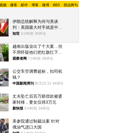
视频
-
播客
-
邮件
-
博客
-
微博
-
BBS
-
我说两句
伊朗总统解释为何与美谈
判：美国最大对手就是中
国，但他们也在对话
知世
3小时前
30评论
越南出版业出了个大案，但
不用怀疑他们把红旗扛下去
的决心
观察者网
7小时前
28评论
公交车空调费超标，扣司机
钱？
中国新闻周刊
昨天22:31
94评论
丈夫坠亡后百万赔偿款被婆
家转移，妻女仅得3万元
新快报
5小时前
34评论
美参院通过制裁法案 针对
俄油气进口大国