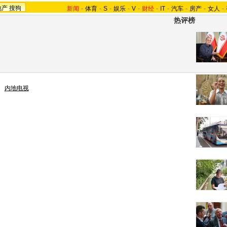
地产
搜狗
新闻
-
体育
-
S
-
娱乐
-
V
-
财经
-
IT
-
汽车
-
房产
-
女人
-
热评榜
>
内地电视