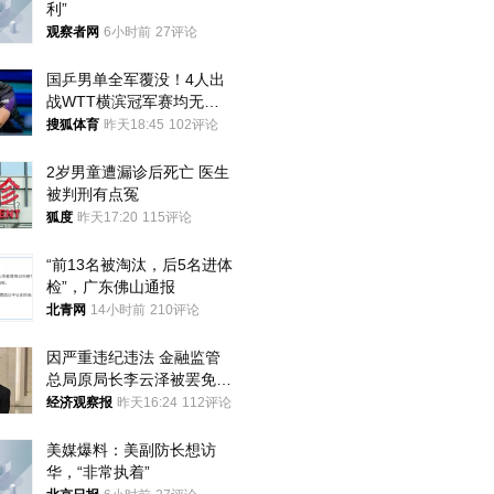
利”
观察者网
6小时前
27评论
国乒男单全军覆没！4人出
战WTT横滨冠军赛均无缘
八强
搜狐体育
昨天18:45
102评论
2岁男童遭漏诊后死亡 医生
被判刑有点冤
狐度
昨天17:20
115评论
“前13名被淘汰，后5名进体
检”，广东佛山通报
北青网
14小时前
210评论
因严重违纪违法 金融监管
总局原局长李云泽被罢免全
国人大代表
经济观察报
昨天16:24
112评论
美媒爆料：美副防长想访
华，“非常执着”