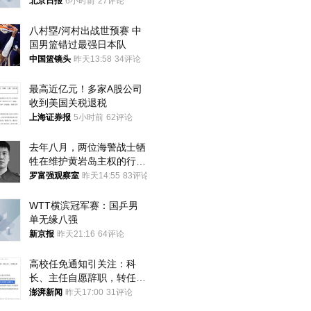
北京日报
6小时前
27评论
八村塁/河村出战世预赛 中
国男篮错过最强日本队
中国篮镜头
昨天13:58
34评论
最高近亿元！多家A股公司
收到美国关税退税
上海证券报
5小时前
62评论
去年八月，两位海警战士牺
牲在维护黄岩岛主权的行动
中
罗富强观察室
昨天14:55
83评论
WTT横滨冠军赛：国乒男
单无缘八强
新京报
昨天21:16
64评论
高校任免通知引关注：科
长、主任自愿辞职，转任思
政辅导员
澎湃新闻
昨天17:00
31评论