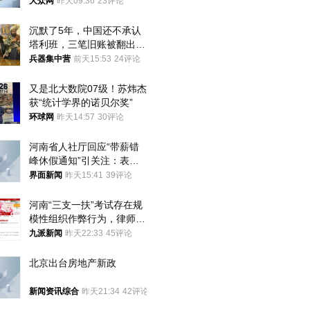
样睡觉更伤身
大众网
昨天09:36
23评论
沉默了5年，中国还不承认
塔利班，三笔旧账被翻出，
最大风险出现
兵器集中营
前天15:53
24评论
又是北大数院07级！苏炜杰
获“统计学界的诺贝尔奖”
环球网
昨天14:57
30评论
河南省人社厅回应“带薪错
峰休假通知”引关注：表述
不够准确，待修改后印发
界面新闻
昨天15:41
39评论
河南“三支一扶”考试存在规
模性组织作弊行为，律师：
涉嫌非法获取国家秘密罪等
九派新闻
昨天22:33
45评论
罪名
北京出台房地产新政
新闻资讯综合
昨天21:34
42评论