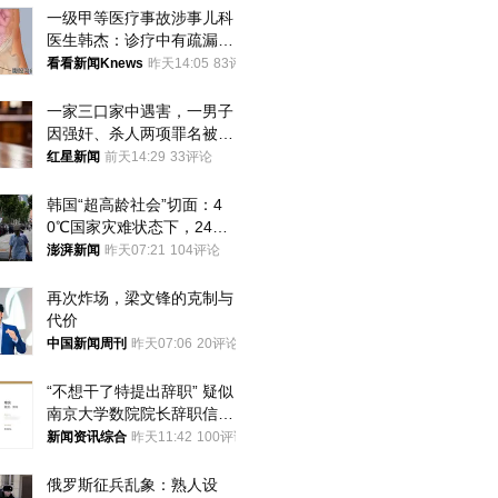
一级甲等医疗事故涉事儿科
医生韩杰：诊疗中有疏漏，
我认错，但不能认罪
看看新闻Knews
昨天14:05
83评论
一家三口家中遇害，一男子
因强奸、杀人两项罪名被判
死缓 最高检介入后改判无
红星新闻
前天14:29
33评论
罪
韩国“超高龄社会”切面：4
0℃国家灾难状态下，2400
名首尔老人还在巷子里收废
澎湃新闻
昨天07:21
104评论
纸
再次炸场，梁文锋的克制与
代价
中国新闻周刊
昨天07:06
20评论
“不想干了特提出辞职” 疑似
南京大学数院院长辞职信流
传 院方回应
新闻资讯综合
昨天11:42
100评论
俄罗斯征兵乱象：熟人设