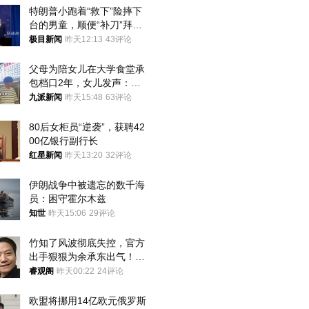
特朗普小跑着“救下”险摔下
台的男童，顺便“补刀”拜
登：“我可不想他像拜登一
极目新闻
昨天12:13
43评论
样摔下来”
父母为陪女儿在大学食堂承
包档口2年，女儿发声：初
衷是为了陪伴，毕业后将不
九派新闻
昨天15:48
63评论
再营业
80后女柜员“逆袭”，获聘42
00亿银行副行长
红星新闻
昨天13:20
32评论
伊朗战争中被遗忘的数千海
员：困守霍尔木兹
知世
昨天15:06
29评论
竹知了风波彻底失控，官方
出手狠狠为余承东出气！雷
军果然没说错
睿观阁
昨天00:22
24评论
欧盟将挪用14亿欧元俄罗斯