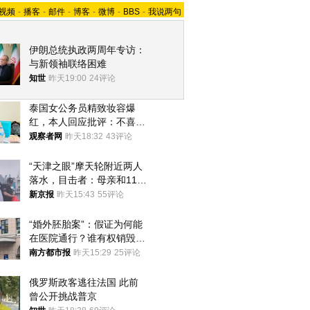
视频
-
播客
-
邮件
-
博客
-
微博
-
BBS
-
我说两句
伊朗总统执政两周年专访：
与新领袖联络困难
知世
昨天19:00
24评论
泰国女公务员精致妆容爆
红，本人回应批评：不喜欢
就别看
观察者网
昨天18:32
43评论
“天津之眼”摩天轮附近两人
落水，目击者：母亲和11岁
儿子先后被打捞上岸
新京报
昨天15:43
55评论
“婚外胚胎案”：假证为何能
在医院通行？谁有权销毁胚
胎？
南方都市报
昨天15:29
25评论
俄罗斯政客逃往法国 此前
曾公开挑战普京