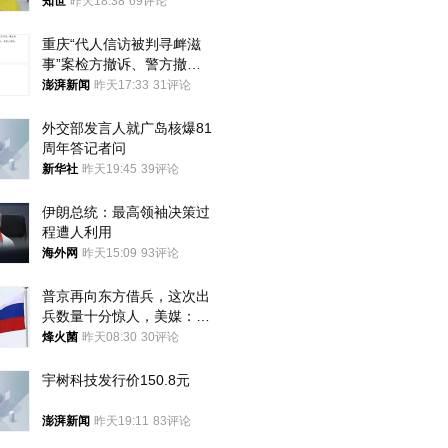
知世
昨天18:38
69评论
重庆“代人信访被判寻衅滋
事”案检方撤诉、警方撤
案，两被告人获国赔
澎湃新闻
昨天17:33
31评论
外交部发言人就广岛核爆81
周年答记者问
新华社
昨天19:45
39评论
伊朗总统：最高领袖决策过
程遭人利用
海外网
昨天15:09
93评论
普京再向东方借兵，这次出
兵数量十分惊人，美媒：俄
朝要动真格？
烽火菌
昨天08:30
30评论
宇树科技发行价150.8元
澎湃新闻
昨天19:11
83评论