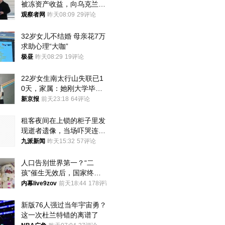
被冻资产收益，向乌克兰提
供援助
观察者网
昨天08:09
29评论
32岁女儿不结婚 母亲花7万
求助心理“大咖”
极昼
昨天08:29
19评论
22岁女生南太行山失联已1
0天，家属：她刚大学毕业
想到山里旅行
新京报
前天23:18
64评论
租客夜间在上锁的柜子里发
现逝者遗像，当场吓哭连夜
搬离，房东退还押金
九派新闻
昨天15:32
57评论
人口告别世界第一？“二
孩”催生无效后，国家终于
向住房出手了！
内幕live9zov
前天18:44
178评论
新版76人强过当年宇宙勇？
这一次杜兰特错的离谱了