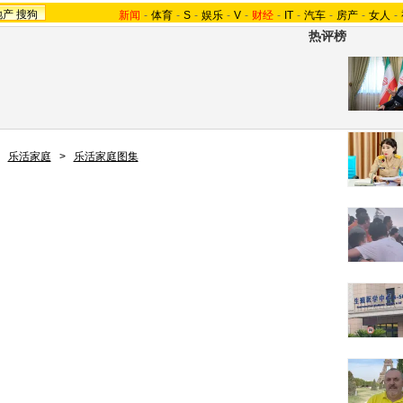
地产
搜狗
新闻
-
体育
-
S
-
娱乐
-
V
-
财经
-
IT
-
汽车
-
房产
-
女人
-
热评榜
>
乐活家庭
>
乐活家庭图集