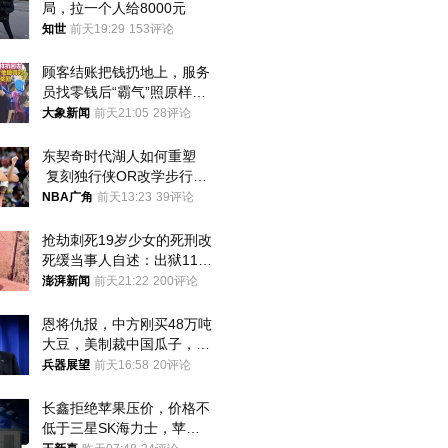
局，拉一个人给8000元
知世
前天19:29
153评论
顾客结账把钱扔地上，服务
员找零钱后“霸气”照原样扔
回去
大象新闻
前天21:05
28评论
东契奇时代湖人如何重塑
 复刻独行侠OR改学步行
者？
NBA广角
前天13:23
39评论
抢劫刺死19岁少女的死刑改
死缓当事人自述：出狱11年
间始终刻意躲避被害人家属
澎湃新闻
前天21:22
200评论
恩将仇报，中方刚买48万吨
大豆，美制裁中国瓜子，布
林肯措辞变了
兵器展望
前天16:58
20评论
长鑫拒绝苹果压价，价格不
低于三星SK海力士，苹果