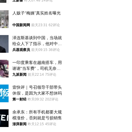
失去了议价权
王新喜
昨天07:48
24评论
人贩子“梅姨”真实姓名曝光
中国新闻网
前天23:31
62评论
泽连斯基谈到中国，当场就
给众人下了指示，他对中国
和中乌关系，显然又有了新
兵器观察员
前天09:15
36评论
的想法
一印度乘客在越南搭车，用
谢谢“当车费”，司机无奈发
笑；印度网友：不代表印度
九派新闻
前天22:14
75评论
人
壹快评｜号召领导干部带头
休假，是因为大家不想休吗
第一财经
昨天09:32
202评论
余承东：所有手机都要大规
模涨价，否则就是亏损销售
澎湃新闻
昨天12:15
45评论