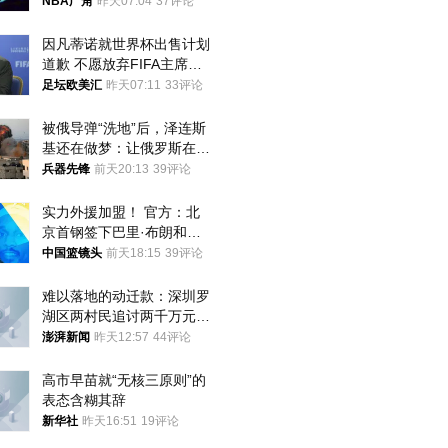
NBA广角
昨天07:04
37评论
因凡蒂诺就世界杯出售计划
道歉 不愿放弃FIFA主席职
位
足坛欧美汇
昨天07:11
33评论
被俄导弹“洗地”后，泽连斯
基还在做梦：让俄罗斯在冬
季前求和？
兵器先锋
前天20:13
39评论
实力外援加盟！ 官方：北
京首钢签下巴里·布朗和桑
普森
中国篮镜头
前天18:15
39评论
难以落地的动迁款：深圳罗
湖区两村民追讨两千万元动
迁款八年未果
澎湃新闻
昨天12:57
44评论
高市早苗就“无核三原则”的
表态含糊其辞
新华社
昨天16:51
19评论