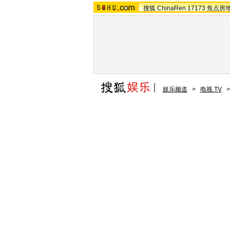
搜狐
ChinaRen
17173
焦点房
娱乐频道
>
电视 TV