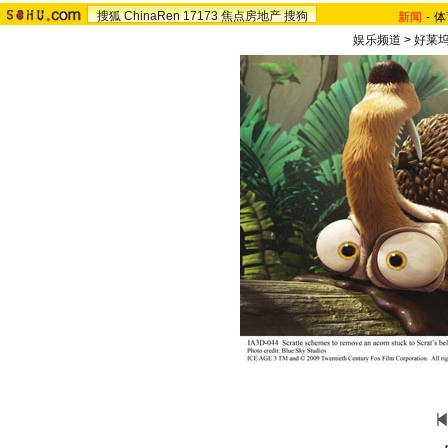
搜狐
ChinaRen
17173
焦点房地产
搜狗
新闻
-
体
娱乐频道
>
好莱