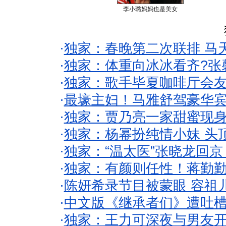
李小璐妈妈也是美女
·
独家：春晚第二次联排 马
·
独家：体重向冰冰看齐?张
·
独家：歌手毕夏咖啡厅会友
·
最壕主妇！马雅舒驾豪华
·
独家：贾乃亮一家甜蜜现身
·
独家：杨幂扮纯情小妹 头
·
独家：“温太医”张晓龙回京
·
独家：有颜则任性！蒋勤
·
陈妍希录节目被蒙眼 容祖
·
中文版《继承者们》遭吐槽
·
独家：王力可深夜与男友开