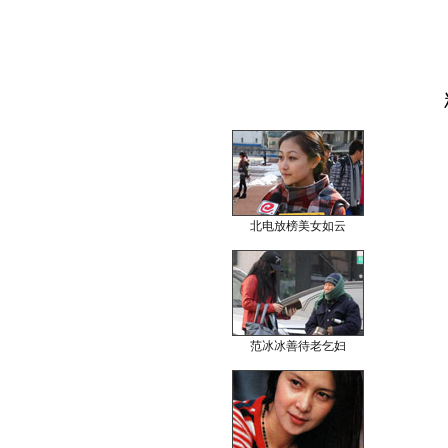
北电放榜美女如云
范冰冰善待老乞妇