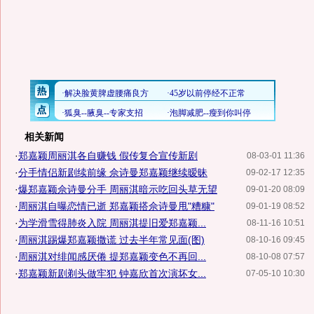
相关新闻
·
郑嘉颖周丽淇各自赚钱 假传复合宣传新剧
08-03-01 11:36
·
分手情侣新剧续前缘 佘诗曼郑嘉颖继续暧昧
09-02-17 12:35
·
爆郑嘉颖佘诗曼分手 周丽淇暗示吃回头草无望
09-01-20 08:09
·
周丽淇自曝恋情已逝 郑嘉颖搭佘诗曼甩"糟糠"
09-01-19 08:52
·
为学滑雪得肺炎入院 周丽淇提旧爱郑嘉颖...
08-11-16 10:51
·
周丽淇踢爆郑嘉颖撒谎 过去半年常见面(图)
08-10-16 09:45
·
周丽淇对绯闻感厌倦 提郑嘉颖变色不再回...
08-10-08 07:57
·
郑嘉颖新剧剃头做牢犯 钟嘉欣首次演坏女...
07-05-10 10:30