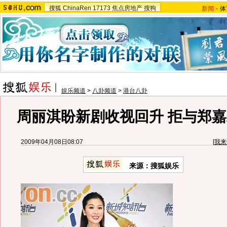
搜狐
ChinaRen
17173
焦点房地产
搜狗
新闻
-
体
娱乐频道
>
八卦频道
>
港台八卦
周丽淇盼新剧收视回升 拒与郑嘉
2009年04月08日08:07
[
我来
来源：搜狐娱乐