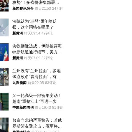
攻势”！多省份密集部署，
公布举报方式
新闻资讯综合
前天21:53
247评论
法院认为“老登”属年龄贬
损，这个词错在哪里？
新黄河
昨天09:54
49评论
协议接近达成，伊朗披露海
峡新航道通行细节，美方再
提“倒计时”
新黄河
昨天07:09
32评论
兰州没有“兰州拉面”，多地
试点改名“青海拉面”，有商
家改名已两年
九派新闻
前天22:05
83评论
又一轮高级干部密集变动！
越南“重整江山”再进一步
中国新闻周刊
前天16:43
81评论
普京向北约严重警告：若俄
罗斯盟友受攻击，俄军将动