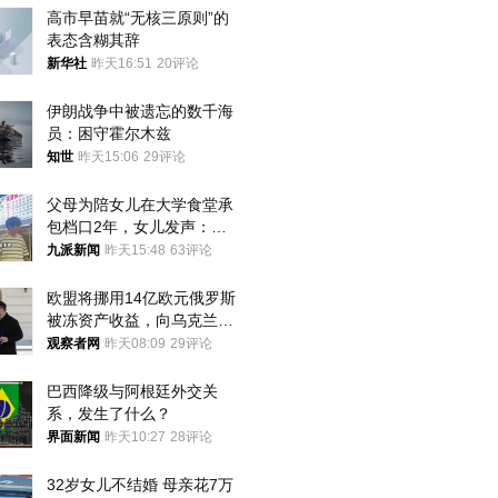
高市早苗就“无核三原则”的
表态含糊其辞
新华社
昨天16:51
20评论
伊朗战争中被遗忘的数千海
员：困守霍尔木兹
知世
昨天15:06
29评论
父母为陪女儿在大学食堂承
包档口2年，女儿发声：初
衷是为了陪伴，毕业后将不
九派新闻
昨天15:48
63评论
再营业
欧盟将挪用14亿欧元俄罗斯
被冻资产收益，向乌克兰提
供援助
观察者网
昨天08:09
29评论
巴西降级与阿根廷外交关
系，发生了什么？
界面新闻
昨天10:27
28评论
32岁女儿不结婚 母亲花7万