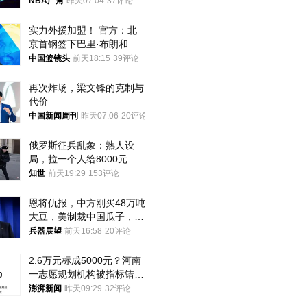
NBA广角
昨天07:04
37评论
实力外援加盟！ 官方：北
京首钢签下巴里·布朗和桑
普森
中国篮镜头
前天18:15
39评论
再次炸场，梁文锋的克制与
代价
中国新闻周刊
昨天07:06
20评论
俄罗斯征兵乱象：熟人设
局，拉一个人给8000元
知世
前天19:29
153评论
恩将仇报，中方刚买48万吨
大豆，美制裁中国瓜子，布
林肯措辞变了
兵器展望
前天16:58
20评论
2.6万元标成5000元？河南
一志愿规划机构被指标错学
费致考生复读
澎湃新闻
昨天09:29
32评论