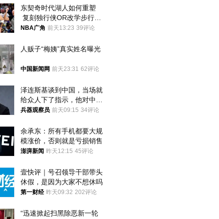
东契奇时代湖人如何重塑
 复刻独行侠OR改学步行
者？
NBA广角
前天13:23
39评论
人贩子“梅姨”真实姓名曝光
中国新闻网
前天23:31
62评论
泽连斯基谈到中国，当场就
给众人下了指示，他对中国
和中乌关系，显然又有了新
兵器观察员
前天09:15
34评论
的想法
余承东：所有手机都要大规
模涨价，否则就是亏损销售
澎湃新闻
昨天12:15
45评论
壹快评｜号召领导干部带头
休假，是因为大家不想休吗
第一财经
昨天09:32
202评论
“迅速掀起扫黑除恶新一轮