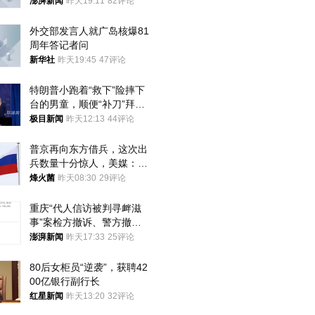
澎湃新闻
昨天19:11
82评论
外交部发言人就广岛核爆81
周年答记者问
新华社
昨天19:45
47评论
特朗普小跑着“救下”险摔下
台的男童，顺便“补刀”拜
登：“我可不想他像拜登一
极目新闻
昨天12:13
44评论
样摔下来”
普京再向东方借兵，这次出
兵数量十分惊人，美媒：俄
朝要动真格？
烽火菌
昨天08:30
29评论
重庆“代人信访被判寻衅滋
事”案检方撤诉、警方撤
案，两被告人获国赔
澎湃新闻
昨天17:33
25评论
80后女柜员“逆袭”，获聘42
00亿银行副行长
红星新闻
昨天13:20
32评论