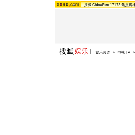
搜狐
ChinaRen
17173
焦点房
娱乐频道
>
电视 TV