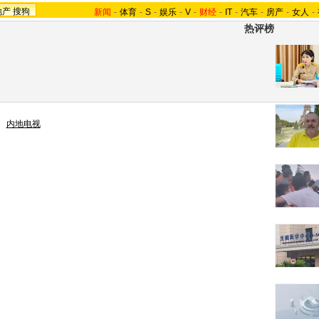
地产
搜狗
新闻
-
体育
-
S
-
娱乐
-
V
-
财经
-
IT
-
汽车
-
房产
-
女人
-
热评榜
>
内地电视