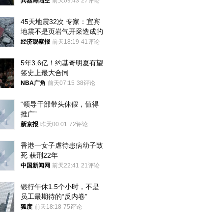
用核武器保护
兵器海陆空
前天09:43
27评论
45天地震32次 专家：宜宾
地震不是页岩气开采造成的
经济观察报
前天18:19
41评论
5年3.6亿！约基奇明夏有望
签史上最大合同
NBA广角
前天07:15
38评论
“领导干部带头休假，值得
推广”
新京报
昨天00:01
72评论
香港一女子虐待患病幼子致
死 获刑22年
中国新闻网
前天22:41
21评论
银行午休1.5个小时，不是
员工最期待的“反内卷”
狐度
前天18:18
75评论