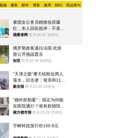
视频
-
播客
-
邮件
-
博客
-
微博
-
BBS
-
我说两句
泰国女公务员精致妆容爆
红，本人回应批评：不喜欢
就别看
观察者网
昨天18:32
38评论
俄罗斯政客逃往法国 此前
曾公开挑战普京
知世
昨天18:38
65评论
“天津之眼”摩天轮附近两人
落水，目击者：母亲和11岁
儿子先后被打捞上岸
新京报
昨天15:43
55评论
“婚外胚胎案”：假证为何能
在医院通行？谁有权销毁胚
胎？
南方都市报
昨天15:29
25评论
宇树科技发行价150.8元