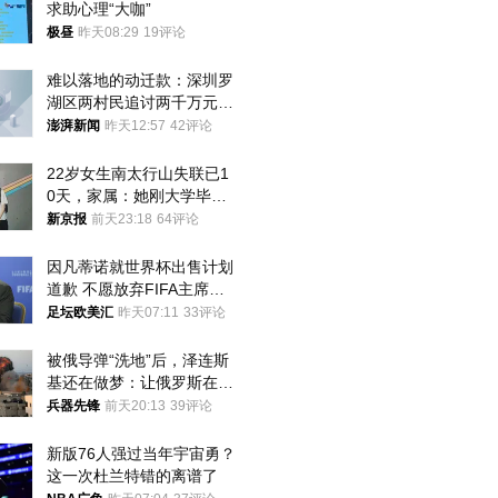
求助心理“大咖”
极昼
昨天08:29
19评论
难以落地的动迁款：深圳罗
湖区两村民追讨两千万元动
迁款八年未果
澎湃新闻
昨天12:57
42评论
22岁女生南太行山失联已1
0天，家属：她刚大学毕业
想到山里旅行
新京报
前天23:18
64评论
因凡蒂诺就世界杯出售计划
道歉 不愿放弃FIFA主席职
位
足坛欧美汇
昨天07:11
33评论
被俄导弹“洗地”后，泽连斯
基还在做梦：让俄罗斯在冬
季前求和？
兵器先锋
前天20:13
39评论
新版76人强过当年宇宙勇？
这一次杜兰特错的离谱了