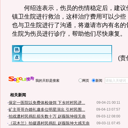
何绍连表示，伤员的伤情稳定后，建议
镇卫生院进行救治，这样治疗费用可以少些
也与卫生院进行了沟通，将邀请市内有名的
生院为伤员进行诊疗，帮助他们尽快康复。
(
我的天职是搜索
网页
新闻
相关新闻
·
保定一医院以免费体检做饵 下乡对村民进...
09-04-21 00:11
·
矿主哥哥办婚礼邀多位明星演出 引村民围...
09-04-13 07:57
·
拍戏遭村民捣乱损失数十万 赵薇陈坤很无奈
09-03-12 08:00
·
《花木兰》拍摄遇村民捣乱 赵薇陈坤大感无奈
09-03-11 07:45