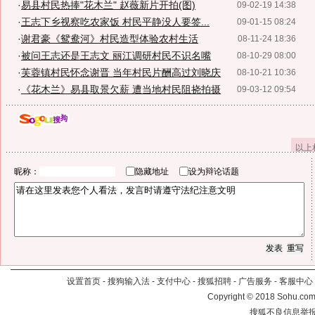
·
易县村民热捧"花木兰" 赵薇新片开拍(图)
09-02-19 14:38
·
王志下乡视察吃农家饭 村民平静没人要签...
09-01-15 08:24
·
谢君豪《鸳鸯河》村民造型体验农村生活
08-11-24 18:36
·
被问王志还是王志文 丽江调研村民不识名嘴
08-10-29 08:00
·
芙蓉镇村民怀念谢晋 当年村民片酬高过刘晓庆
08-10-21 10:36
·
《花木兰》易县取景欠薪 遭当地村民阻挠拍摄
09-03-12 09:54
以上
昵称：
隐藏地址
设为辩论话题
设置首页
-
搜狗输入法
-
支付中心
-
搜狐招聘
-
广告服务
-
客服中心
Copyright
©
2018 Sohu.com 
搜狐不良信息举