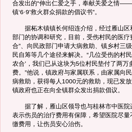
合发出的“伸出仁爱之手，奉献关爱之情—
镇‘6·9’救火群众捐款的倡议书”。
据柘木镇镇长何绍连介绍，经过雁山区
部门的协调和研究，目前，受伤村民的医疗
合”、向民政部门申请大病救助、镇乡村三
民自筹等几个途径来解决。“几位受伤的村民
农合’，我们已从这块为5位村民垫付了两万
费。”他说，镇政府与家属联系，由家属向
病救助，获得每人1000元的救助，现已发
镇政府也正在向全镇群众发出捐款倡议。
据了解，雁山区领导也与桂林市中医院
表示伤员的治疗费用有保障，希望医院尽量
缴费用，让伤员安心治伤。