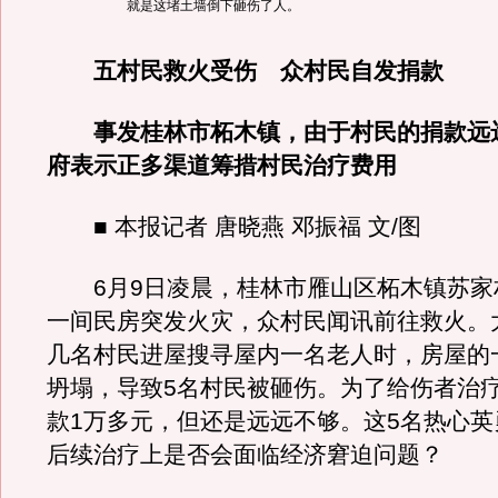
就是这堵土墙倒下砸伤了人。
五村民救火受伤 众村民自发捐款
事发桂林市柘木镇，由于村民的捐款远
府表示正多渠道筹措村民治疗费用
■ 本报记者 唐晓燕 邓振福 文/图
6月9日凌晨，桂林市雁山区柘木镇苏家
一间民房突发火灾，众村民闻讯前往救火。
几名村民进屋搜寻屋内一名老人时，房屋的
坍塌，导致5名村民被砸伤。为了给伤者治
款1万多元，但还是远远不够。这5名热心英
后续治疗上是否会面临经济窘迫问题？