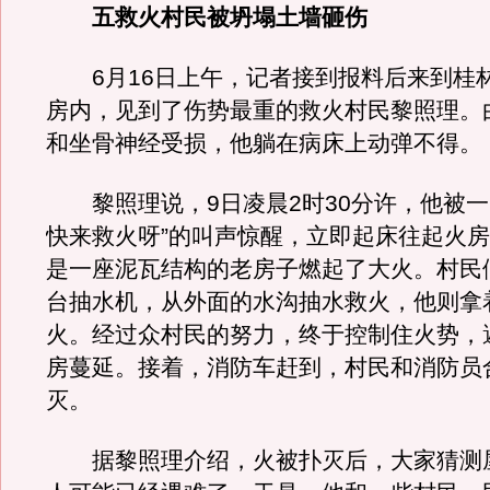
五救火村民被坍塌土墙砸伤
6月16日上午，记者接到报料后来到桂
房内，见到了伤势最重的救火村民黎照理。
和坐骨神经受损，他躺在病床上动弹不得。
黎照理说，9日凌晨2时30分许，他被一
快来救火呀”的叫声惊醒，立即起床往起火
是一座泥瓦结构的老房子燃起了大火。村民
台抽水机，从外面的水沟抽水救火，他则拿
火。经过众村民的努力，终于控制住火势，
房蔓延。接着，消防车赶到，村民和消防员
灭。
据黎照理介绍，火被扑灭后，大家猜测