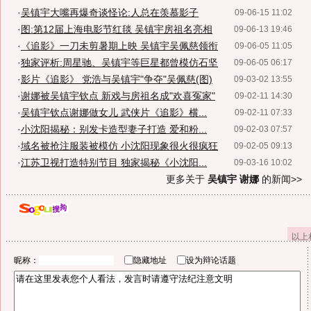
·
吴镇宇大嘴再爆奇谈怪论:人总在羡慕影子
09-06-15 11:02
·
图:第12届上海电影节红毯 吴镇宇房祖名亮相
09-06-13 19:46
·
《追影》一刀未剪暑期上映 吴镇宇吴佩慈领衔
09-06-05 11:05
·
独家评析:周星驰、吴镇宇等巨星都曾模仿石坚
09-06-05 06:17
·
影片《追影》 党浩与吴镇宇"争夺"吴佩慈(图)
09-03-02 13:55
·
谢娜被吴镇宇钦点 新戏与房祖名成"欢喜冤家"
09-02-11 14:30
·
吴镇宇钦点谢娜做女儿 武侠片《追影》横...
09-02-11 07:33
·
小沈阳揭秘：别发卡造型妻子打造 爱和粉...
09-02-03 07:57
·
域名被抢注服装被模仿 小沈阳现象很火很疯狂
09-02-05 09:13
·
江苏卫视打造特别节目 独家揭秘《小沈阳...
09-03-16 10:02
更多关于
吴镇宇 谢娜
的新闻>>
以上
昵称：
隐藏地址
设为辩论话题