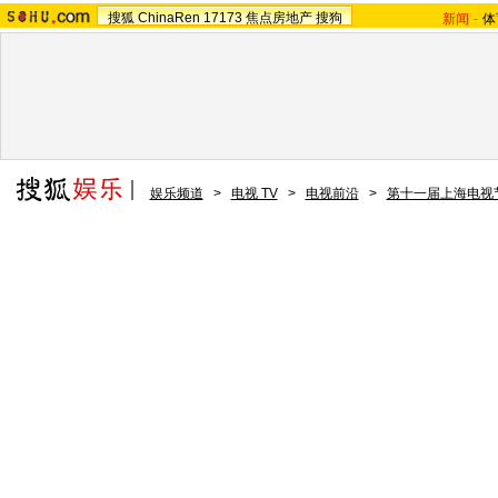
搜狐
ChinaRen
17173
焦点房地产
搜狗
新闻
-
体
娱乐频道
>
电视 TV
>
电视前沿
>
第十一届上海电视