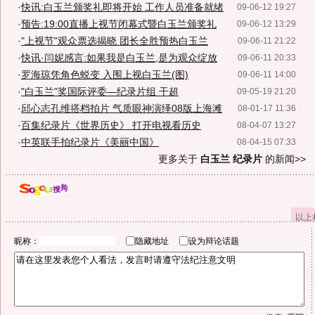
·
快讯:白玉兰颁奖礼即将开始 工作人员准备就绪
09-06-12 19:27
·
预告:19:00直播上视节闭幕式暨白玉兰颁奖礼
09-06-12 13:29
·
"上视节"观众票选揭晓 团长全胜预热白玉兰
09-06-11 21:22
·
快讯·闫妮感言:如果我是白玉兰,是为观众绽放
09-06-11 20:33
·
罗海琼凭角色蜕变 入围上视白玉兰(图)
09-06-11 14:00
·
"白玉兰"奖国际评委—纪录片组 干超
09-05-19 21:20
·
邱心志孔维搭档拍片 气质眼神演绎08版上海滩
08-01-17 11:36
·
百集纪录片《世界历史》 打开电视看历史
08-04-07 13:27
·
中英联手拍纪录片《美丽中国》
08-04-15 07:33
更多关于
白玉兰 纪录片
的新闻>>
以上
昵称：
隐藏地址
设为辩论话题