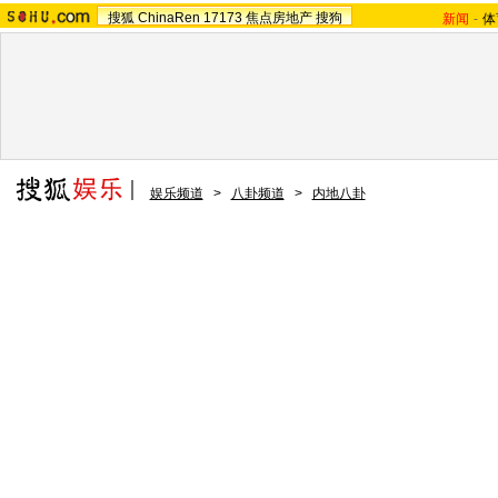
搜狐
ChinaRen
17173
焦点房地产
搜狗
新闻
-
体
娱乐频道
>
八卦频道
>
内地八卦