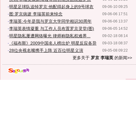
·
明星足球队追悼罗京:他配得起身上的9号球衣
09-06-10 09:25
·
图:罗京病逝 李瑞英前来悼念
09-06-06 17:51
·
李瑞英:今年是我与罗京大学同学相识30周年
09-06-06 13:37
·
李瑞英表情凝重 与工作人员布置罗京灵堂(图)
09-06-05 14:52
·
明星隐私屡遭网络曝光 律师称隐私权难界...
09-02-18 08:14
·
《福布斯》2009中国名人榜出炉 明星反应各异
09-03-18 08:37
·
28位央视名嘴携手上阵 近百位明星义演
09-05-08 09:22
更多关于
罗京 李瑞英
的新闻>>
以上
昵称：
隐藏地址
设为辩论话题