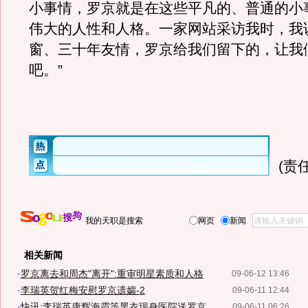
小事情，罗京就是在这些平凡的、普通的小
伟大的人性和人格。一家网站采访我时，我
窗、三十年友情，罗京给我们留下的，让我
吧。”
(责
我的天职是搜索
网页
新闻
相关新闻
·
罗京离去和周杰"离开":重审明星素质和人格
09-06-12 13:46
·
李瑞英贺红梅安慰罗京遗孀-2
09-06-11 12:44
·
快讯:李瑞英康辉海霞等黑衣现身医院送罗京
09-06-11 06:26