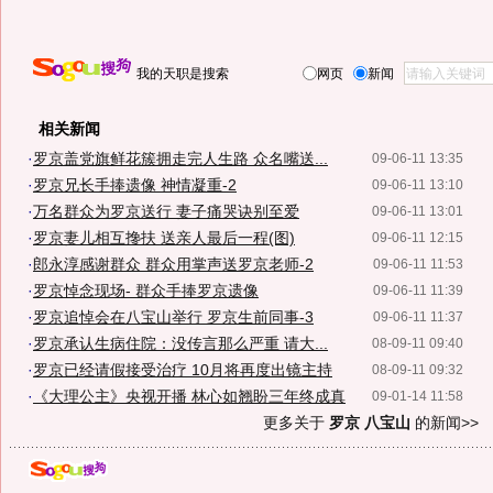
我的天职是搜索
网页
新闻
相关新闻
·
罗京盖党旗鲜花簇拥走完人生路 众名嘴送...
09-06-11 13:35
·
罗京兄长手捧遗像 神情凝重-2
09-06-11 13:10
·
万名群众为罗京送行 妻子痛哭诀别至爱
09-06-11 13:01
·
罗京妻儿相互搀扶 送亲人最后一程(图)
09-06-11 12:15
·
郎永淳感谢群众 群众用掌声送罗京老师-2
09-06-11 11:53
·
罗京悼念现场- 群众手捧罗京遗像
09-06-11 11:39
·
罗京追悼会在八宝山举行 罗京生前同事-3
09-06-11 11:37
·
罗京承认生病住院：没传言那么严重 请大...
08-09-11 09:40
·
罗京已经请假接受治疗 10月将再度出镜主持
08-09-11 09:32
·
《大理公主》央视开播 林心如翘盼三年终成真
09-01-14 11:58
更多关于
罗京 八宝山
的新闻>>