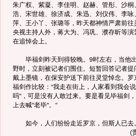
朱广权、紫凝、李佳明、赵赫、管彤、沙桐
浩、宋世雄、徐济成、朱迅、刘仪伟、李咏
萍、王小丫、张璐等，昨天都神情严肃前往
央视主持人外，蒋大为、冯巩、濮存昕等演
在追悼会上。
毕福剑昨天到得较晚。9时左右，当他出
野时，立刻被记者们围住。短暂回答记者提
戴上墨镜，在保安护送下前往灵堂悼念。罗
福剑作比较：“我走在街上，人家看到我会说
吗"，可是没有人敢过来。要是看见毕福剑
上去喊"老毕"。”
如今，人们纷纷走近罗京，但斯人已去
(