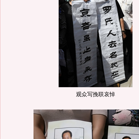
观众写挽联哀悼