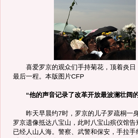
喜爱罗京的观众们手持菊花，顶着炎日
最后一程。本版图片CFP
“他的声音记录了改革开放最波澜壮阔的
昨天早晨约7时，罗京的儿子罗疏桐一身
罗京遗像抵达八宝山，此时八宝山殡仪馆告
已经人山人海。警察、武警和保安，手拉手