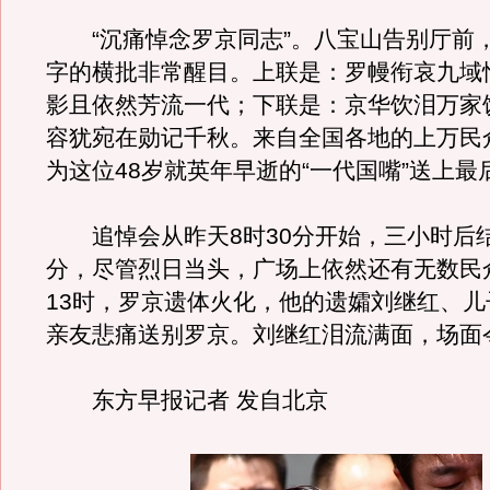
“沉痛悼念罗京同志”。八宝山告别厅前，
字的横批非常醒目。上联是：罗幔衔哀九域
影且依然芳流一代；下联是：京华饮泪万家
容犹宛在勋记千秋。来自全国各地的上万民
为这位48岁就英年早逝的“一代国嘴”送上最
追悼会从昨天8时30分开始，三小时后结束
分，尽管烈日当头，广场上依然还有无数民
13时，罗京遗体火化，他的遗孀刘继红、儿
亲友悲痛送别罗京。刘继红泪流满面，场面
东方早报记者 发自北京