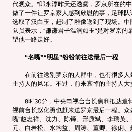
代观众。”郎永淳昨天还透露，罗京所在的
做了一件让罗京家人感到欣慰的事，足球队
选取了汉白玉，赶制了雕像送到了现场。中
队员表示，“谦谦君子温润如玉”是对罗京的
望他一路走好。
“名嘴”“明星”纷纷前往送最后一程
在前往送别罗京的人群中，也有很多人
主持人的风采。不过，前来哀悼的主持人大
8时30分，中央电视台台长焦利抵达追
视前台长赵化勇也赶来送罗京最后一程。众
嘴”赵忠祥、沈力、陈铎、邢质斌、李瑞英
元、白岩松、水均益、周涛、董卿、徐俐、