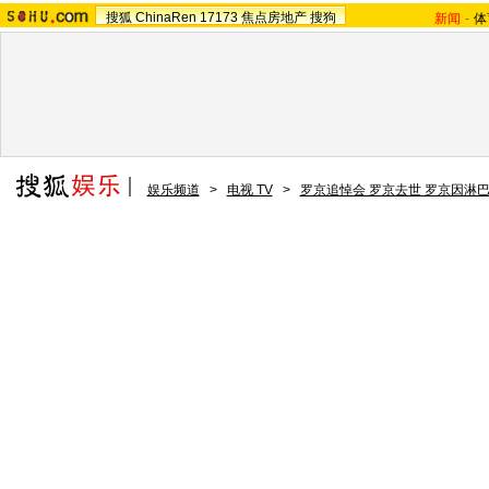
搜狐
ChinaRen
17173
焦点房地产
搜狗
新闻
-
体
娱乐频道
>
电视 TV
>
罗京追悼会 罗京去世 罗京因淋