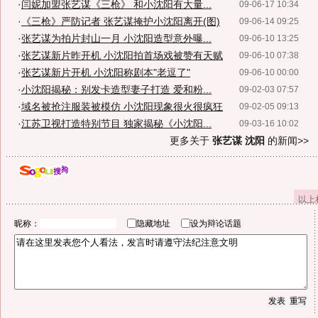
·
闫妮加盟张艺谋《三枪》 和小沈阳有大量...
09-06-17 10:34
·
《三枪》严防记者 张艺谋掩护小沈阳离开(图)
09-06-14 09:25
·
张艺谋为拍片封山一月 小沈阳造型意外曝...
09-06-10 13:25
·
张艺谋新片昨开机 小沈阳拍首场戏被赞有天赋
09-06-10 07:38
·
张艺谋新片开机 小沈阳称剧本"老逗了"
09-06-10 00:00
·
小沈阳揭秘：别发卡造型妻子打造 爱和粉...
09-02-03 07:57
·
域名被抢注服装被模仿 小沈阳现象很火很疯狂
09-02-05 09:13
·
江苏卫视打造特别节目 独家揭秘《小沈阳...
09-03-16 10:02
更多关于
张艺谋 沈阳
的新闻>>
以上
昵称：
隐藏地址
设为辩论话题