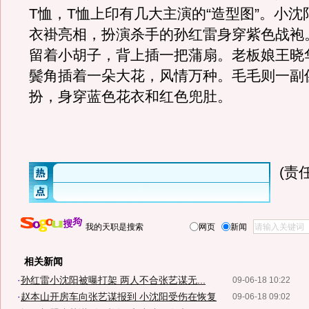
T恤，T恤上印有几大主演的“造型图”。小
衣褂亮相，扮演杀手的孙红雷身穿紫色战袍
留着小胡子，背上插一把蒲扇。老板娘王晓
鬓角插着一朵大花，风情万种。毛毛则一副
扮，身穿蓝色花衣和红色兜肚。
(责
我的天职是搜索
网页
新闻
相关新闻
·
孙红雷小沈阳被曝打架 两人不合张艺谋无...
09-06-18 10:22
·
赵本山开房车向张艺谋报到 小沈阳受伤在恢复
09-06-18 09:02