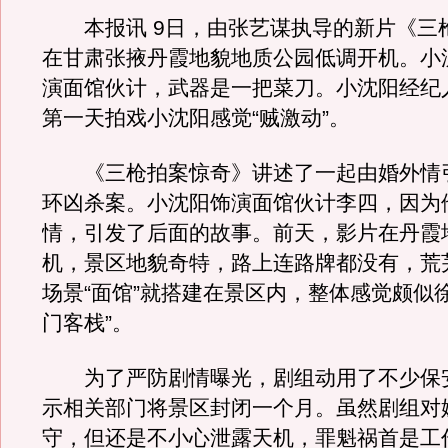
本报讯 9日，由张艺谋执导的新片《三
在甘肃张掖丹霞地貌地质公园低调开机。小
演面馆伙计，武器是一把菜刀。小沈阳经纪
第一天拍戏小沈阳感觉“贼激动”。
《三枪拍案惊奇》讲述了一起由婚外情
环凶杀案。小沈阳饰演面馆伙计李四，因为
情，引发了后面的故事。前天，影片在丹霞
机，景区地貌奇特，路上连路牌都没有，荒
场景“面馆”就搭建在景区内，整体感觉颇似
门客栈”。
为了严防剧情曝光，剧组动用了不少保
示相关部门将景区封闭一个月。虽然剧组对
守，但还是不小心泄露天机，罪魁祸首是工