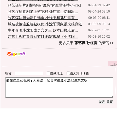
·
张艺谋新片剧情揭秘 "魔头"孙红雷杀掉小沈阳
09-04-29 07:42
·
张艺谋拍喜剧瞄上贺岁档 孙红雷小沈阳出...
09-04-24 08:10
·
张艺谋沈阳为新片选角 小沈阳和孙红雷有...
09-03-20 08:11
·
域名被抢注服装被模仿 小沈阳现象很火很疯狂
09-02-05 09:13
·
牛年春晚小沈阳成走穴之王 赵本山接班后...
09-02-01 10:21
·
江苏卫视打造特别节目 独家揭秘《小沈阳...
09-03-16 10:02
更多关于
张艺谋 孙红雷
的新闻>>
以上
昵称：
隐藏地址
设为辩论话题