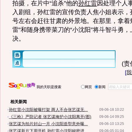
拍摄，在片中“追杀”他的
孙红雷
因处理个人
入剧组，孙红雷的宣传负责人焦小姐表示，孙
号左右会赶往甘肃的外景地。在那里，拿着
雷”和随身携带菜刀的“小沈阳”将斗智斗勇
决。
(
[
我
我的天职是搜索
网页
新闻
相关新闻
·
孙红雷小沈阳被曝打架 两人不合张艺谋无...
09-06-18 10:22
·
《三枪》严防记者 张艺谋掩护小沈阳离开(图)
09-06-14 09:25
·
张艺谋为拍片封山一月 小沈阳造型意外曝...
09-06-10 13:25
·
张艺谋新片下周开机 孙红雷小沈阳秘密进...
09-06-05 01:04