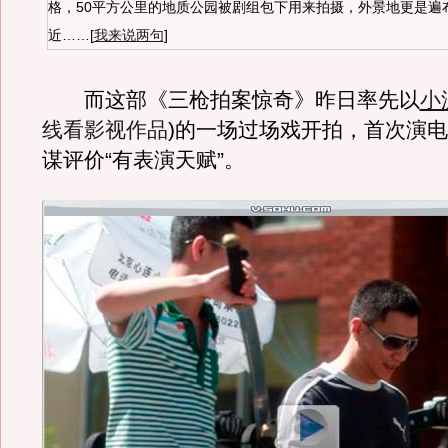
格，50平方公里的地质公园被剧组包下用来拍摄，外景地更是遍
近……[
我来说两句
]
而这部《三枪拍案惊奇》昨日率先以
小
线看影视作品
)的一场过场戏开拍，首次演
谋评价“有表演天赋”。