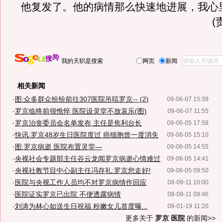
他复发了。他的病情那么快速地进展，我心
(
我的天职是搜索
网页
新闻
相关新闻
·
图:众多群众纷纷前往307医院吊唁罗京-- (2)
09-06-07 15:39
·
罗京临终前很憔悴 医院设灵堂不放哀乐(图)
09-06-07 11:55
·
罗京治丧委员会名单发布 主任是焦利台长
09-06-05 17:58
·
快讯:罗京48岁生日医院度过 癌细胞曾一度消失
09-06-05 15:10
·
图:罗京病逝 医院布置灵堂—
09-06-05 14:55
·
央视社会专题部主任谷云龙闻罗京病逝心情难过
09-06-05 14:41
·
央视社教节目中心副主任冯存礼:罗京您走好!
09-06-05 09:50
·
医院与央视工作人员均不对罗京病情作回应
08-09-11 10:00
·
医院证实罗京已出院 不便透露病情
08-09-11 09:46
·
刘涛为林心如送生日祝福 粉嫩女儿首度曝...
09-01-19 11:20
更多关于
罗京 医院
的新闻>>