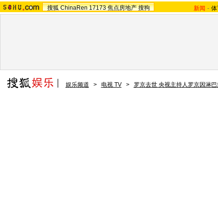
搜狐
ChinaRen
17173
焦点房地产
搜狗
新闻
-
体
娱乐频道
>
电视 TV
>
罗京去世 央视主持人罗京因淋巴