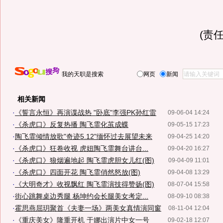
(责任
我的天职是搜索
网页
新闻
相关新闻
·
《誓言永恒》再演谍战热 "卧底"李强PK孙红雷
09-06-04 14:24
·
《杀虎口》反复热播 陶飞霏化茧成蝶
09-05-15 17:23
·
陶飞霏倾情放歌"奇迹5.12"缅怀过去展望未来
09-04-25 14:20
·
《杀虎口》狂卷收视 虎妞陶飞霏舞台讲台...
09-04-20 16:27
·
《杀虎口》狼烟遍地起 陶飞霏虎胆女儿红(图)
09-04-09 11:01
·
《杀虎口》四面开花 陶飞霏俏然怒放(图)
09-04-08 13:29
·
《大明奇才》收视飘红 陶飞霏演技得赞扬(图)
08-07-04 15:58
·
街心跳舞桌边秀腿 杨坤约会长腿美女考定...
08-09-10 08:38
·
霍思燕屈玥聚首《夫妻一场》两美女真情演同窗
08-11-04 12:04
·
《重庆美女》隆重开机 于娜出演片中女一号
09-02-18 12:07