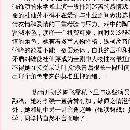
强饰演的朱学峰上演一段扑朔迷离的感情戏
命的杜仙萍不得不在爱情与事业之间做出选
情友情和爱情的三重考验与压力。戏中的陶
贤淑本色，演绎一个机智可爱，同时又冷酷
惜的角色。她有着多重人物性格，纵横离奇
学峰的欲爱不能，欲罢还休，自我的压抑和
矛盾纠缠使杜仙萍成为全剧中人物性格最扭
不得她在接受采访时说“杀青后很长一段时
出那个角色带来的莫名压抑的绪。”
热情开朗的陶飞霏私下里与这些演员
融洽。她对李强一直赞誉有加，敬佩之情溢
外，她和剧中另一男主角赵峥（饰演骆战）
学，同学情自然不言而喻了。