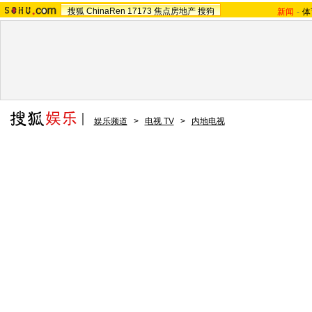
搜狐
ChinaRen
17173
焦点房地产
搜狗
新闻
-
体
娱乐频道
>
电视 TV
>
内地电视