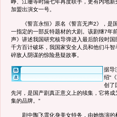
峥、江珊等时隔七年再度联手，更有内地新
加盟出演女一号。
《誓言永恒》原名《誓言无声2》，是国
一指定的一部反特题材的大剧。该剧继7年
声》讲述我国研究核导弹进入最后阶段时国
千方百计破坏，我国家安全人员和他们斗智
碎敌人阴谋的惊险悬疑故事。
据导
绍“
创了
先河，是国产剧真正意义上的续集，它将成
集的品牌。”
剧中陶飞霏化身美女特务，由她饰演的