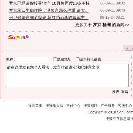
·
罗京已经请假接受治疗 10月将再度出镜主持
08-09-11 09:32
·
罗京承认生病住院：没传言那么严重 请大...
08-09-11 09:40
·
张卫健婚宴细节曝光 韩红挡酒李静戴军主...
08-12-24 08:21
更多关于
罗京 杨澜
的新闻>>
以上
昵称：
隐藏地址
设为辩论话题
设置首页
-
搜狗输入法
-
支付中心
-
搜狐招聘
-
广告服务
-
客服中心
Copyright
©
2018 Sohu.com 
搜狐不良信息举