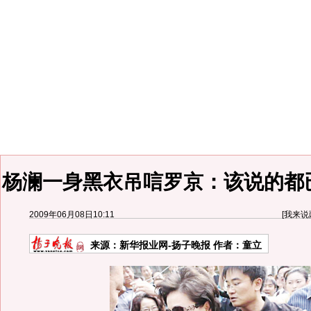
杨澜一身黑衣吊唁罗京：该说的都
2009年06月08日10:11
[
我来说
来源：
新华报业网-扬子晚报
作者：童立