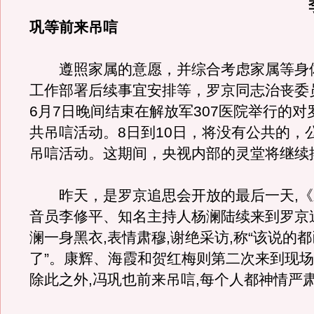
巩等前来吊唁
遵照家属的意愿，并综合考虑家属等身
工作部署后续事宜安排等，罗京同志治丧委
6月7日晚间结束在解放军307医院举行的对
共吊唁活动。8日到10日，将没有公共的，
吊唁活动。这期间，央视内部的灵堂将继续
昨天，是罗京追思会开放的最后一天,《
音员李修平、知名主持人杨澜陆续来到罗京
澜一身黑衣,表情肃穆,谢绝采访,称“该说的
了”。康辉、海霞和贺红梅则第二次来到现场
除此之外,冯巩也前来吊唁,每个人都神情严