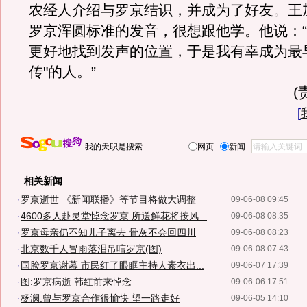
农经人介绍与罗京结识，并成为了好友。王
罗京浑圆标准的发音，很想跟他学。他说：
更好地找到发声的位置，于是我有幸成为最
传"的人。”
(
[
我的天职是搜索
网页
新闻
相关新闻
·
罗京逝世 《新闻联播》等节目将做大调整
09-06-08 09:45
·
4600多人赴灵堂悼念罗京 所送鲜花将按风...
09-06-08 08:35
·
罗京母亲仍不知儿子离去 骨灰不会回四川
09-06-08 08:23
·
北京数千人冒雨落泪吊唁罗京(图)
09-06-08 07:43
·
国脸罗京谢幕 市民红了眼眶主持人素衣出...
09-06-07 17:39
·
图:罗京病逝 韩红前来悼念
09-06-06 17:51
·
杨澜:曾与罗京合作很愉快 望一路走好
09-06-05 14:10