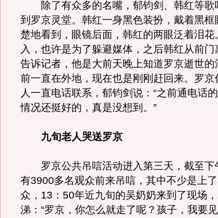
除了有众多的名嘴，郁钧剑、韩红等歌
到罗京灵堂。韩红一身黑色装扮，戴着黑框
楚地看到，眼镜后面，韩红的两眼泛着泪花
入，也许是为了躲避媒体，之后韩红从前门
告诉记者，他是大前天晚上知道罗京逝世的
前一直在外地，现在也是刚刚赶回来。罗京
人一直电话联系，郁钧剑说：“之前通电话
情况还挺好的，真是没想到。”
九旬老人哭送罗京
罗京公共吊唁活动进入第三天，截至下
有3900多名观众前来吊唁，其中不少是上
众，13：50年近九旬的吴奶奶来到了现场
涕：“罗京，你怎么就走了呢？孩子，我要见