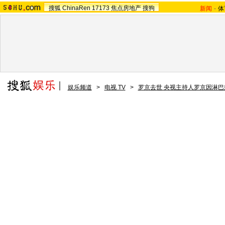
搜狐
ChinaRen
17173
焦点房地产
搜狗
新闻
-
体
娱乐频道
>
电视 TV
>
罗京去世 央视主持人罗京因淋巴