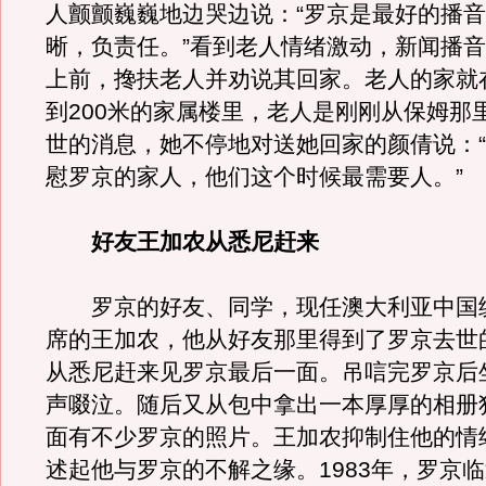
人颤颤巍巍地边哭边说：“罗京是最好的播
晰，负责任。”看到老人情绪激动，新闻播
上前，搀扶老人并劝说其回家。老人的家就
到200米的家属楼里，老人是刚刚从保姆那
世的消息，她不停地对送她回家的颜倩说：
慰罗京的家人，他们这个时候最需要人。”
好友王加农从悉尼赶来
罗京的好友、同学，现任澳大利亚中国
席的王加农，他从好友那里得到了罗京去世
从悉尼赶来见罗京最后一面。吊唁完罗京后
声啜泣。随后又从包中拿出一本厚厚的相册
面有不少罗京的照片。王加农抑制住他的情
述起他与罗京的不解之缘。1983年，罗京