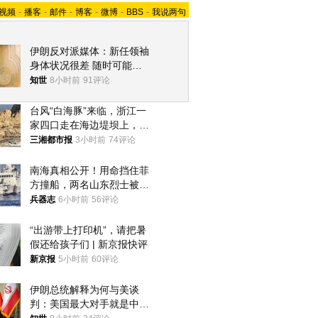
视频
-
播客
-
邮件
-
博客
-
微博
-
BBS
-
我说两句
伊朗反对派媒体：新任领袖
身体状况很差 随时可能离
世
知世
8小时前
91评论
台风“白海豚”来临，浙江一
家四口走在海边堤坝上，其
中9岁男孩被巨浪卷入海
三湘都市报
3小时前
74评论
中，搜救仍在进行
南海真相公开！用命挡住菲
方撞船，两名山东烈士被授
武警最高荣誉
兵器志
6小时前
56评论
“出游带上打印机”，请把暑
假还给孩子们 | 新京报快评
新京报
5小时前
60评论
伊朗总统解释为何与美谈
判：美国最大对手就是中