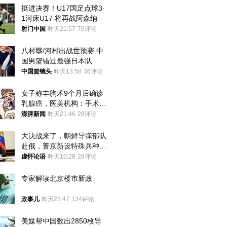
挺进决赛！U17国足点球3-
1河床U17 将再战阿森纳
射门中国
昨天21:57
70评论
八村塁/河村出战世预赛 中
国男篮错过最强日本队
中国篮镜头
昨天13:58
36评论
女子称丰胸术9个月后确诊
乳腺癌，医美机构：手术不
可能引发癌症，建议走司法
澎湃新闻
昨天21:46
28评论
途径
大决战来了，朝鲜导弹部队
赴俄，普京新设特殊兵种，
76岁老将扛旗
虚怀论语
昨天10:28
28评论
专家解读北京楼市新政
政事儿
昨天23:47
134评论
美媒帮中国数出2850枚导