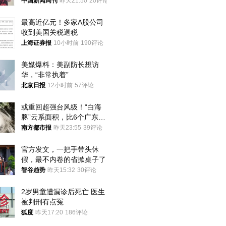
中国新闻周刊
昨天21:50
20评论
最高近亿元！多家A股公司
收到美国关税退税
上海证券报
10小时前
190评论
美媒爆料：美副防长想访
华，“非常执着”
北京日报
12小时前
57评论
或重回超强台风级！“白海
豚”云系面积，比6个广东还
大！深圳官方：注意这件事
南方都市报
昨天23:55
39评论
官方发文，一把手带头休
假，最不内卷的省掀桌子了
智谷趋势
昨天15:32
30评论
2岁男童遭漏诊后死亡 医生
被判刑有点冤
狐度
昨天17:20
186评论