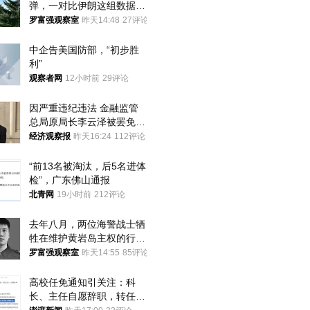
弹，一对比伊朗这组数据，
发现出大事了
罗富强观察室
昨天14:48
27评论
中企告美国防部，“初步胜
利”
观察者网
12小时前
29评论
因严重违纪违法 金融监管
总局原局长李云泽被罢免全
国人大代表
经济观察报
昨天16:24
112评论
“前13名被淘汰，后5名进体
检”，广东佛山通报
北青网
19小时前
212评论
去年八月，两位海警战士牺
牲在维护黄岩岛主权的行动
中
罗富强观察室
昨天14:55
85评论
高校任免通知引关注：科
长、主任自愿辞职，转任思