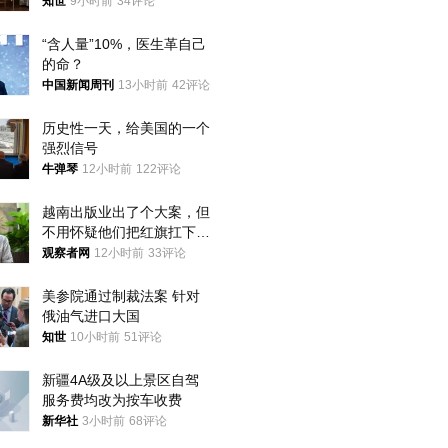
国，但他们也在对话
知世
9小时前
34评论
“含人量”10%，医生革自己
的命？
中国新闻周刊
13小时前
42评论
历史性一天，给美国的一个
强烈信号
牛弹琴
12小时前
122评论
越南出版业出了个大案，但
不用怀疑他们把红旗扛下去
的决心
观察者网
12小时前
33评论
美参院通过制裁法案 针对
俄油气进口大国
知世
10小时前
51评论
新疆4A级及以上景区自驾
服务费均改为按车收费
新华社
3小时前
68评论