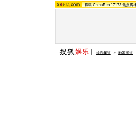
搜狐
ChinaRen
17173
焦点房
娱乐频道
>
独家频道