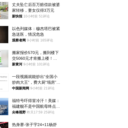
丈夫坠亡后百万赔偿款被婆
家转移，妻女仅得3万元
新快报
10小时前
51评论
以色列媒体：穆杰塔巴被紧
急送医，情况危急
观察者网
9小时前
165评论
搬家报价570元，搬到楼下
交5060元才肯搬上楼！女
子傻眼了……
新黄河
9小时前
101评论
一段视频就能炒出“全国小
炒肉大王”，费大厨“塌房”了
吗？
中国新闻网
9小时前
21评论
福特号吓得冒冷汗！美媒：
福建舰不是中国航母终点，
而是新起点！
尖锋视野
昨天17:59
25评论
热身赛-张子宇24+11杨舒