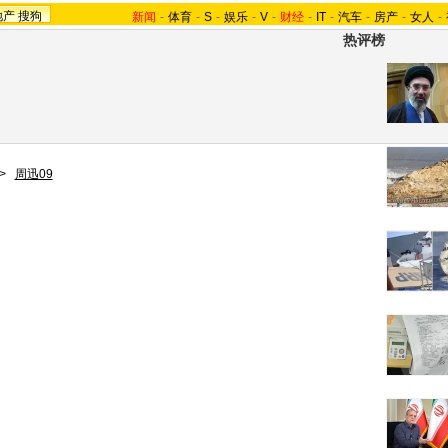
地产
搜狗
新闻
-
体育
-
S
-
娱乐
-
V
-
财经
-
IT
-
汽车
-
房产
-
女人
-
热评榜
>
周迅09