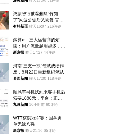
政辅导员
澎湃新闻
昨天17:00
32评论
鸿蒙智行被曝删除“竹知
了”风波公告后又恢复 官媒
曾力挺：劝华为要大度的，
有料新语
昨天16:07
216评论
你们适不适合？
鲸算π丨三大运营商的烦
恼：用户流量越用越多，收
入却越来越少
新京报
昨天17:27
44评论
河南“三支一扶”笔试成绩作
废，8月22日重新组织笔试
界面新闻
昨天17:30
118评论
顺风车司机找到乘客手机后
索要1888元，平台：正和
司机沟通协商
九派新闻
10小时前
60评论
WTT横滨冠军赛：国乒男
单无缘八强
新京报
昨天21:16
65评论