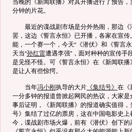
当晚的《新闻联播》对其开播进行了预告，
分钟的片花。
最近的谍战剧市场是分外热闹，那边《
罢，这边《誓言永恒》已开播，各家在宣传
能，一个赛一个，今天“《潜伏》和《誓言永
天当“
孙红雷
遭遇李强”，面对种种的宣传手
是见怪不怪。可《誓言永恒》在《新闻联播
是让人有些惊愕。
当年
冯小刚
执导的大片
《集结号》
在《
一分多钟的报道曾掀起网民的热议，大家是
事后证明，《新闻联播》的报道确实值得，
号》集结了过亿的票房，这在中国电影史上
今，谍战剧市场火爆，前有《潜伏》创下的
《誓言永恒》似乎没有那么大的能源能上新