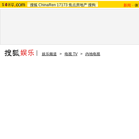
搜狐
ChinaRen
17173
焦点房地产
搜狗
新闻
-
体
娱乐频道
>
电视 TV
>
内地电视