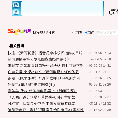
(
我的天职是搜索
网页
新闻
相关新闻
·
快讯:《新闻联播》播音员李梓萌怀抱鲜花吊唁
09-06-05 16:13
·
新闻联播主持人罗京回应患癌住院传闻
09-06-05 09:18
·
李瑞英:新闻联播对口误处罚严格 随时可能下课
09-05-09 14:11
·
广电总局:央视将建立《新闻联播》评价体系
09-04-21 07:17
·
组图:《绝地逢生》登新闻联播 创电视剧先例
09-03-26 13:25
·
恶搞"新闻联播" 走红网络(图)
09-02-11 03:26
·
喜羊羊"代表"贺岁档电影再上《新闻联播》
09-02-03 12:17
·
《人间正道是沧桑》重返央视 孙红雷解禁...
09-05-20 07:37
·
孙红雷：我就是个中产 中国女演员整体素...
08-11-27 11:32
·
陈凯歌点评：黎明低调 章子怡拼命 孙红雷率性
08-12-02 08:39