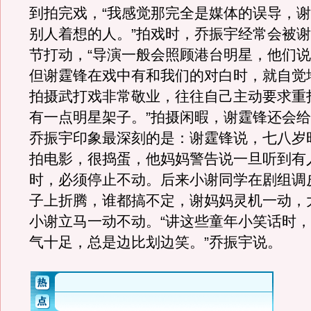
到拍完戏，“我感觉那完全是媒体的误导，
别人着想的人。”拍戏时，乔振宇经常会被
节打动，“导演一般会照顾港台明星，他们
但谢霆锋在戏中有和我们的对白时，就自觉
拍摄武打戏非常敬业，往往自己主动要求重
有一点明星架子。”拍摄闲暇，谢霆锋还会
乔振宇印象最深刻的是：谢霆锋说，七八岁
拍电影，很捣蛋，他妈妈警告说一旦听到有人喊
时，必须停止不动。后来小谢同学在剧组调
子上折腾，谁都搞不定，谢妈妈灵机一动，大喊
小谢立马一动不动。“讲这些童年小笑话时
气十足，总是边比划边笑。”乔振宇说。