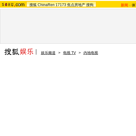
搜狐
ChinaRen
17173
焦点房地产
搜狗
新闻
-
体
娱乐频道
>
电视 TV
>
内地电视