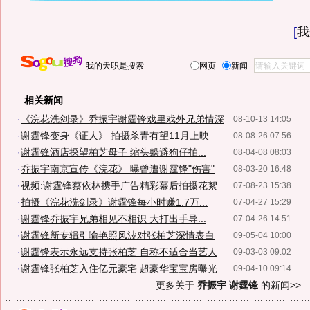
[
我
我的天职是搜索
网页
新闻
相关新闻
·
《浣花洗剑录》乔振宇谢霆锋戏里戏外兄弟情深
08-10-13 14:05
·
谢霆锋变身《证人》 拍摄杀青有望11月上映
08-08-26 07:56
·
谢霆锋酒店探望柏芝母子 缩头躲避狗仔拍...
08-04-08 08:03
·
乔振宇南京宣传《浣花》 曝曾遭谢霆锋"伤害"
08-03-20 16:48
·
视频:谢霆锋蔡依林携手广告精彩幕后拍摄花絮
07-08-23 15:38
·
拍摄《浣花洗剑录》谢霆锋每小时赚1.7万...
07-04-27 15:29
·
谢霆锋乔振宇兄弟相见不相识 大打出手导...
07-04-26 14:51
·
谢霆锋新专辑引喻艳照风波对张柏芝深情表白
09-05-04 10:00
·
谢霆锋表示永远支持张柏芝 自称不适合当艺人
09-03-03 09:02
·
谢霆锋张柏芝入住亿元豪宅 超豪华宝宝房曝光
09-04-10 09:14
更多关于
乔振宇 谢霆锋
的新闻>>