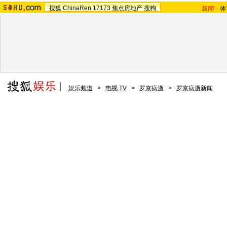
搜狐
ChinaRen
17173
焦点房地产
搜狗
新闻
-
体
娱乐频道
>
电视 TV
>
罗京病逝
>
罗京病逝新闻