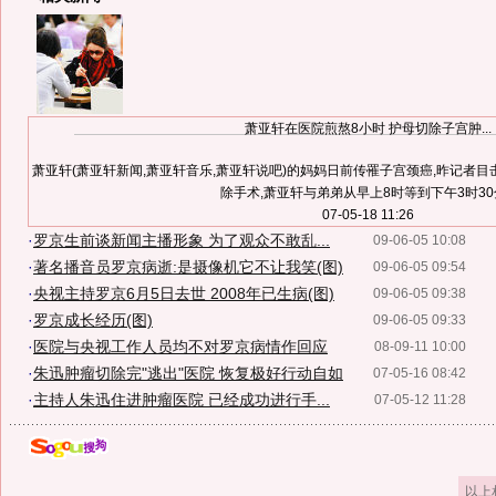
萧亚轩在医院煎熬8小时 护母切除子宫肿...
萧亚轩(萧亚轩新闻,萧亚轩音乐,萧亚轩说吧)的妈妈日前传罹子宫颈癌,昨记者
除手术,萧亚轩与弟弟从早上8时等到下午3时30分.
07-05-18 11:26
·
罗京生前谈新闻主播形象 为了观众不敢乱...
09-06-05 10:08
·
著名播音员罗京病逝:是摄像机它不让我笑(图)
09-06-05 09:54
·
央视主持罗京6月5日去世 2008年已生病(图)
09-06-05 09:38
·
罗京成长经历(图)
09-06-05 09:33
·
医院与央视工作人员均不对罗京病情作回应
08-09-11 10:00
·
朱迅肿瘤切除完"逃出"医院 恢复极好行动自如
07-05-16 08:42
·
主持人朱迅住进肿瘤医院 已经成功进行手...
07-05-12 11:28
以上